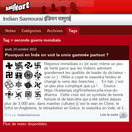
Indian Samourai इंडियन सामुराई
Notes
Catégories
Archives
Tags
Tag > seconde guerre mondiale
jeudi, 24 octobre 2013
Pourquoi en Inde on voit la croix gammée partout ?
Réponse immédiate ici (et avec même un peu
de fierté parce que les Indiens admirent
grandement les qualités de leader du dictateur –
voir ici ) : Hitler a copié le swastika hindou et
changé le sens des branches… En fait, c’est
un peu plus compliqué que ça ! Source :
https://kadampa.org/fr/reference/la-roue-du-
dharma Cette croix est un symbole de bonne
fortune et de bien-être qui a été utilisé depuis
plus de 3 000 ans, dans maintes cultures (c’est le wan en Chine, le
fylfot en Angleterre, le tetraskelion en Grèce, le swastika en Inde, et il...
Lire la suite
0
Écrit par
IndianSamourai
Plus de notes disponibles.