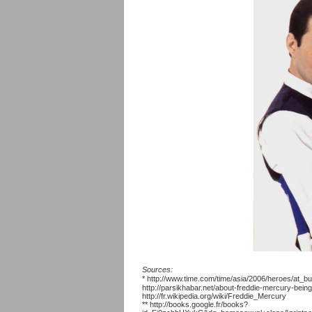
Sources:
*
http://www.time.com/time/asia/2006/heroes/at_bu
http://parsikhabar.net/about-freddie-mercury-being
http://fr.wikipedia.org/wiki/Freddie_Mercury
**
http://books.google.fr/books?