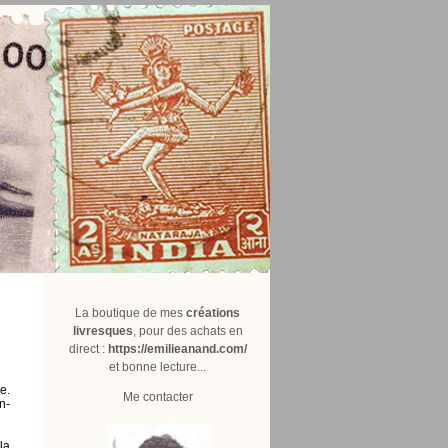
La boutique de mes
créations
livresques
, pour des achats en
direct :
https://emilieanand.com/
et bonne lecture...
e.
Me contacter
n-
la