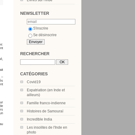
Livres sur l'Inde
NEWSLETTER
S'inscrire
Se désinscrire
re:
ent
RECHERCHER
né,
ait
CATÉGORIES
a
–
rès
Covid19
nt
Expatriation (en Inde et
ailleurs)
eur
Famille franco-indienne
de
urs
Histoires de Samouraï
un
IncredIble India
au
Les insolites de l'Inde en
photo