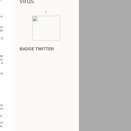
virus
|
ns
is
 de
a 8
BADGE TWITTER
ait
 en
n à
 le
ns
 et
te.
est
e,