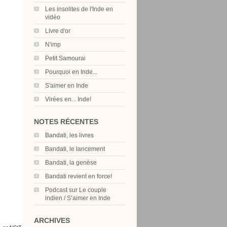
Les insolites de l'Inde en
vidéo
Livre d'or
N'imp
Petit Samourai
Pourquoi en Inde...
S'aimer en Inde
Virées en... Inde!
NOTES RÉCENTES
Bandati, les livres
Bandati, le lancement
Bandati, la genèse
Bandati revient en force!
Podcast sur Le couple
indien / S’aimer en Inde
ARCHIVES