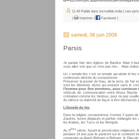
id=Fi0zchhHXykC&dq=homosexual+clone&prints
11:49 Publié dans
IncredIble India
|
Lien per
|
Imprimer
|
Facebook
|
samedi, 06 juin 2009
Parsis
Je parlais hier des églises de Bandra. Mais il fau
vous allez voir que ce n’est pas rien… Mais d’abor
Un « temple-feu » est un temple qui abrite le feu
confession dérivée du zoroastrisme.
Préserver la pureté de l'eau, de la terre, de l'air 
sont les éléments divins qui existent sans le co
l'homme pour être entretenu, pour continuer d
véhicule de communication entre Ahura Mazda e
crémation comme les hindous, pour ne pas souill
du silence ou dakhmâ de façon à être décharnés p
L’épopée du feu
Dans la religion zoroastrienne, il existe 3 types 
d’autres, furent déplacés et parfois mélangés les 
les Arabes, les Turcs et les Mongols.
ème
Au 8
siècle, fuyant la persécution religieuse, il
pendant 19 ans puis ils partirent sur le continent 
construire un Atash Behram si Behram, le Dieu de la V