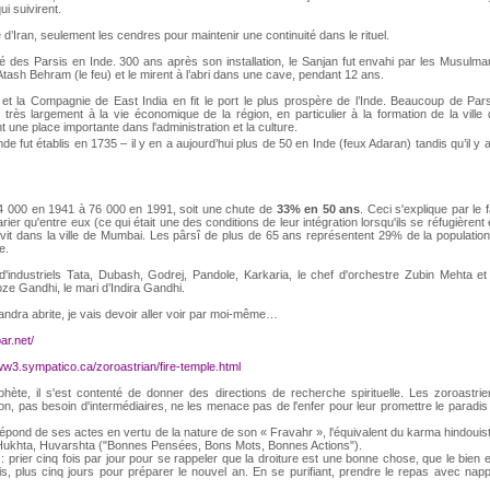
i suivirent.
 d’Iran, seulement les cendres pour maintenir une continuité dans le rituel.
é des Parsis en Inde. 300 ans après son installation, le Sanjan fut envahi par les Musulma
Atash Behram (le feu) et le mirent à l’abri dans une cave, pendant 12 ans.
et la Compagnie de East India en fit le port le plus prospère de l’Inde. Beaucoup de Pars
rès largement à la vie économique de la région, en particulier à la formation de la ville
ne place importante dans l'administration et la culture.
de fut établis en 1735 – il y en a aujourd’hui plus de 50 en Inde (feux Adaran) tandis qu’il y 
114 000 en 1941 à 76 000 en 1991, soit une chute de
33% en 50 ans
. Ceci s'explique par le f
ier qu'entre eux (ce qui était une des conditions de leur intégration lorsqu'ils se réfugièrent
, vit dans la ville de Mumbai. Les pârsî de plus de 65 ans représentent 29% de la populatio
e.
d'industriels Tata, Dubash, Godrej, Pandole, Karkaria, le chef d'orchestre Zubin Mehta et
oze Gandhi, le mari d’Indira Gandhi.
andra abrite, je vais devoir aller voir par moi-même…
ar.net/
ww3.sympatico.ca/zoroastrian/fire-temple.html
hète, il s'est contenté de donner des directions de recherche spirituelle. Les zoroastrie
on, pas besoin d'intermédiaires, ne les menace pas de l'enfer pour leur promettre le paradis
pond de ses actes en vertu de la nature de son « Fravahr », l'équivalent du karma hindouis
Hukhta, Huvarshta ("Bonnes Pensées, Bons Mots, Bonnes Actions").
: prier cinq fois par jour pour se rappeler que la droiture est une bonne chose, que le bien 
s, plus cinq jours pour préparer le nouvel an. En se purifiant, prendre le repas avec napp