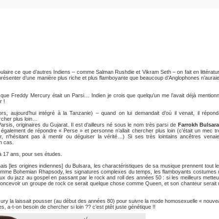
laire ce que d’autres Indiens – comme Salman Rushdie et Vikram Seth – on fait en littératu
représenter d’une manière plus riche et plus flamboyante que beaucoup d’Anglophones n’aurai
rt que Freddy Mercury était un Parsi… Indien je crois que quelqu’un me l’avait déjà mention
r !
ors, aujourd’hui intégré à la Tanzanie) – quand on lui demandait d’où il venait, il répond
rcher plus loin…
arsis, originaires du Gujarat. Il est d’ailleurs né sous le nom très parsi de
Farrokh Bulsar
ait également de répondre « Perse » et personne n’allait chercher plus loin (c'était un mec t
, n'hésitant pas à mentir ou déguiser la vérité…) Si ses très lointains ancêtres venaie
n cas.
à 17 ans, pour ses études.
ais [les origines indiennes] du Bulsara, les charactéristiques de sa musique prennent tout l
mme Bohemian Rhapsody, les signatures complexes du temps, les flamboyants costumes 
aux du jazz au gospel en passant par le rock and roll des années 50 : si les meilleurs mette
concevoir un groupe de rock ce serait quelque chose comme Queen, et son chanteur serait 
ury la laissait pousser (au début des années 80) pour suivre la mode homosexuelle « nouve
s, a-t-on besoin de chercher si loin ?? c’est ptêt juste génétique !!