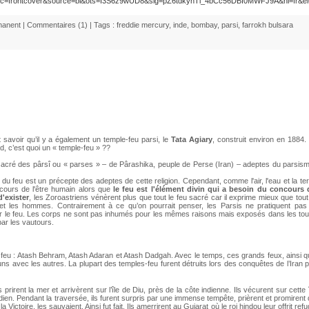
ec=frontcover&source=bl&ots=I3S6z9wUD8&sig=pZ6tdkyhTl_4bCc56DBI0MWFJ9A&hl=fr&
manent
|
Commentaires (1)
| Tags :
freddie mercury
,
inde
,
bombay
,
parsi
,
farrokh bulsara
t savoir qu’il y a également un temple-feu parsi, le
Tata Agiary
, construit environ en 1884.
d, c’est quoi un « temple-feu » ??
 sacré des pârsî ou « parses » – de Pârashika, peuple de Perse (Iran) – adeptes du parsis
et du feu est un précepte des adeptes de cette religion. Cependant, comme l'air, l'eau et la te
ncours de l'être humain alors que
le feu est l'élément divin qui a besoin du concours 
'exister
, les Zoroastriens vénèrent plus que tout le feu sacré car il exprime mieux que tout
t les hommes. Contrairement à ce qu’on pourrait penser, les Parsis ne pratiquent pas 
er le feu. Les corps ne sont pas inhumés pour les mêmes raisons mais exposés dans les tou
ar les vautours.
de feu : Atash Behram, Atash Adaran et Atash Dadgah. Avec le temps, ces grands feux, ainsi 
uns avec les autres. La plupart des temples-feu furent détruits lors des conquêtes de l’Iran 
s prirent la mer et arrivèrent sur l’île de Diu, près de la côte indienne. Ils vécurent sur cette 
indien. Pendant la traversée, ils furent surpris par une immense tempête, prièrent et promirent
ictoire, les sauvaient. Ainsi fut fait. Ils amerrirent au Gujarat où le roi hindou leur offrit ref