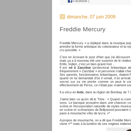
Facebook
|
dimanche, 07 juin 2009
Freddie Mercury
Freddie Mercury « a répliqué dans la musique popu
prendre la forme artistique du colonisateur et la 
cru possible. »
C’est en écrivant le post d’hier que j’ai découve
mais ça a à nouveau été une surprise de le réalise
Enfin, Indien, c’est un bien grand mot…
Il est
né à Zanzibar
(protectorat britannique al
fréquemment « Zanzibar » et personne n’allait che
Ses parents, fonctionnaires britanniques, étaient P
quand on lui demandait d’où il venait, il lui arriv
secret sur sa vie privée comme on peut le voir
effectivement de Perse, ce n’était pas vraiment so
Il a vécu en
Inde
, dans la région de Bombay de 7 
J’aime bien ce qu’en dit le Time : « Quand tu conn
sens. Le baroque prospère dans une chanson co
scène et l’incorporation naturelle de styles music
en scène et scénaristes de Bollywood pouvaient 
paon à moustache vêtu de lycra. »*
A propos de moustache, on a dit que Freddie Merc
clone »** mais à la lumière de ses origines indienne