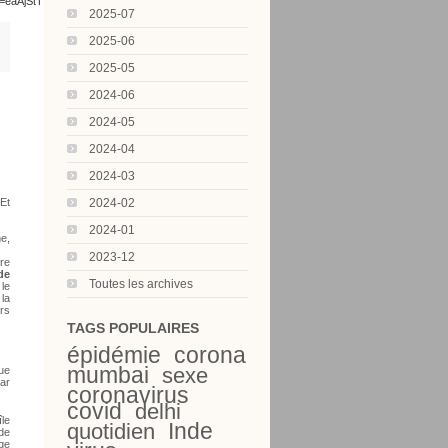
ei=eaAjStTqFM2TkAXQwZTzBA&sa=X&oi=book_result&ct=result&resnum=2#PPR9,M1
2025-07
2025-06
2025-05
2024-06
2024-05
2024-04
2024-03
2024-02
Et
2024-01
me,
2023-12
rre
de
Toutes les archives
 le
la
rs
TAGS POPULAIRES
épidémie
corona
mumbai
sexe
que
par
coronavirus
covid
delhi
île
Inde
quotidien
 de
uge