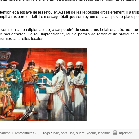
ntention et a essayé de les refouler. Au lieu de les repousser grossièrement, il a utili
mpli à ras bord de lait. Le message était que son royaume n'avait pas de place po
 communication diplomatique, a saupoudré du sucre dans le lait et a déclaré que 
ait pas débordé. Le roi, impressionné, leur a permis de rester et de pratiquer le
normes culturelles locales.
manent
|
Commentaires (0)
| Tags :
inde
,
parsi
,
lait
,
sucre
,
yaourt
,
légende
|
Imprimer
|