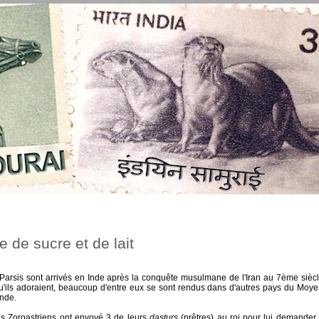
e de sucre et de lait
Parsis sont arrivés en Inde après la conquête musulmane de l'Iran au 7ème siècl
 qu'ils adoraient, beaucoup d'entre eux se sont rendus dans d'autres pays du Moye
Inde.
es Zoroastriens ont envoyé 3 de leurs
dasturs
(prêtres) au roi pour lui demander 