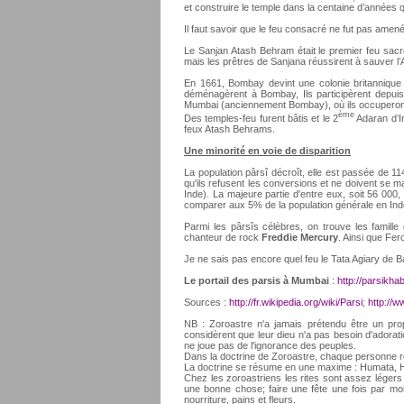
et construire le temple dans la centaine d’années qu
Il faut savoir que le feu consacré ne fut pas amené
Le Sanjan Atash Behram était le premier feu sacr
mais les prêtres de Sanjana réussirent à sauver l’
En 1661, Bombay devint une colonie britannique 
déménagèrent à Bombay, Ils participèrent depuis t
Mumbai (anciennement Bombay), où ils occuperont u
ème
Des temples-feu furent bâtis et le 2
Adaran d’In
feux Atash Behrams.
Une minorité en voie de disparition
La population pârsî décroît, elle est passée de 
qu'ils refusent les conversions et ne doivent se mar
Inde). La majeure partie d'entre eux, soit 56 000
comparer aux 5% de la population générale en Ind
Parmi les pârsîs célèbres, on trouve les famille 
chanteur de rock
Freddie Mercury
. Ainsi que Fer
Je ne sais pas encore quel feu le Tata Agiary de B
Le portail des parsis à Mumbai
:
http://parsikhab
Sources :
http://fr.wikipedia.org/wiki/Parsi
;
http://w
NB : Zoroastre n'a jamais prétendu être un prop
considèrent que leur dieu n'a pas besoin d'adorati
ne joue pas de l'ignorance des peuples.
Dans la doctrine de Zoroastre, chaque personne ré
La doctrine se résume en une maxime : Humata, 
Chez les zoroastriens les rites sont assez légers 
une bonne chose; faire une fête une fois par moi
nourriture, pains et fleurs.