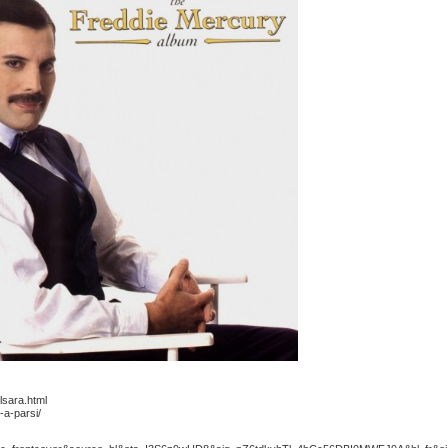
lsara.html
-a-parsi/