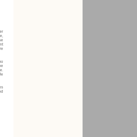
er
e,
se
nt
re
au
ne
e.
Je
es
nd