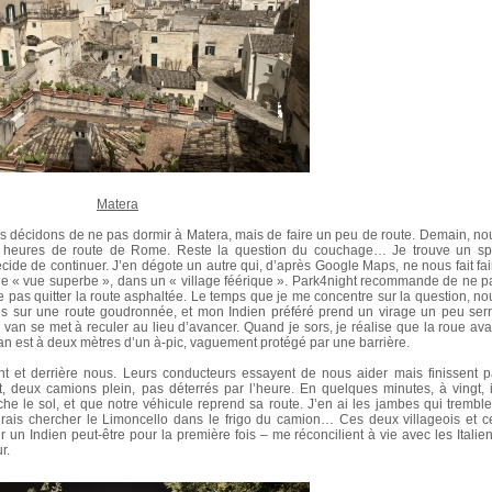
Matera
s décidons de ne pas dormir à Matera, mais de faire un peu de route. Demain, no
 heures de route de Rome. Reste la question du couchage… Je trouve un sp
cide de continuer. J’en dégote un autre qui, d’après Google Maps, ne nous fait fai
ne « vue superbe », dans un « village féérique ». Park4night recommande de ne p
ne pas quitter la route asphaltée. Le temps que je me concentre sur la question, no
ons sur une route goudronnée, et mon Indien préféré prend un virage un peu serr
 van se met à reculer au lieu d’avancer. Quand je sors, je réalise que la roue ava
 van est à deux mètres d’un à-pic, vaguement protégé par une barrière.
nt et derrière nous. Leurs conducteurs essayent de nous aider mais finissent p
t, deux camions plein, pas déterrés par l’heure. En quelques minutes, à vingt, i
he le sol, et que notre véhicule reprend sa route. J’en ai les jambes qui tremble
j’irais chercher le Limoncello dans le frigo du camion… Ces deux villageois et c
un Indien peut-être pour la première fois – me réconcilient à vie avec les Italien
r.