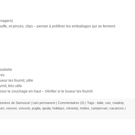
énagers)
uffe, et pinces, clips – penser à préférer les emballages qui se ferment
oubelle
res
ueur les fournit, utile
rnit, très utile
ur le couchage en haut – Vérifier si le loueur les fournit
istoires de Samouraï
|
Lien permanent
|
Commentaires (0)
| Tags :
italie
,
van
,
roadtrip
,
eum
,
vesuve
,
vesuvio
,
puglia
,
apulia
,
holidays
,
miranda
,
molise
,
campervan
,
vacances
|