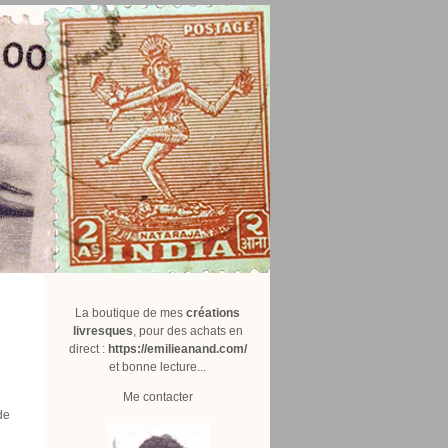
La boutique de mes
créations
livresques
, pour des achats en
direct :
https://emilieanand.com/
et bonne lecture...
Me contacter
de