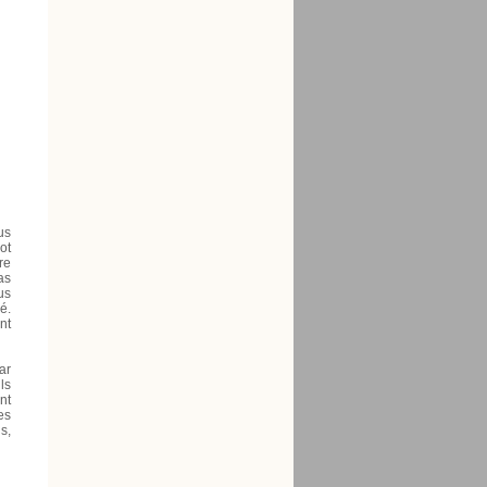
us
ot
re
as
us
é.
nt
ar
ls
nt
es
s,