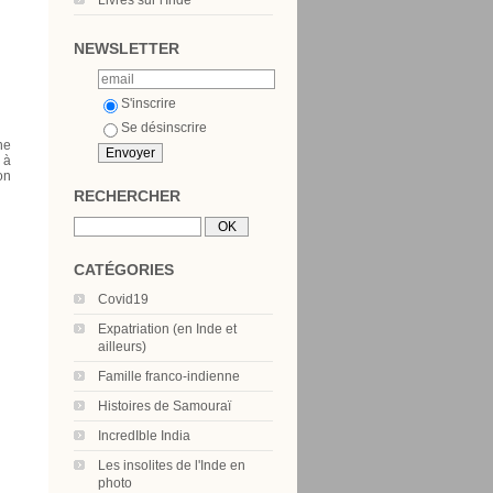
Livres sur l'Inde
NEWSLETTER
S'inscrire
Se désinscrire
ne
 à
on
RECHERCHER
CATÉGORIES
Covid19
Expatriation (en Inde et
ailleurs)
Famille franco-indienne
Histoires de Samouraï
IncredIble India
Les insolites de l'Inde en
photo