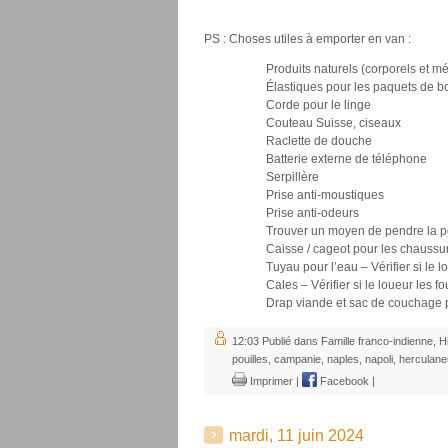
PS : Choses utiles à emporter en van :
Produits naturels (corporels et m
Élastiques pour les paquets de bo
Corde pour le linge
Couteau Suisse, ciseaux
Raclette de douche
Batterie externe de téléphone
Serpillère
Prise anti-moustiques
Prise anti-odeurs
Trouver un moyen de pendre la p
Caisse / cageot pour les chaussu
Tuyau pour l’eau – Vérifier si le lo
Cales – Vérifier si le loueur les fou
Drap viande et sac de couchage po
12:03 Publié dans
Famille franco-indienne
,
H
pouilles
,
campanie
,
naples
,
napoli
,
herculan
Imprimer
|
Facebook
|
mardi, 11 juin 2024