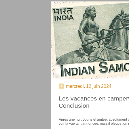
mercredi, 12 juin 2024
Les vacances en camperva
Conclusion
Après une nuit courte et agitée, absolument p
voir la vue tant annoncée, mais il pleut et on