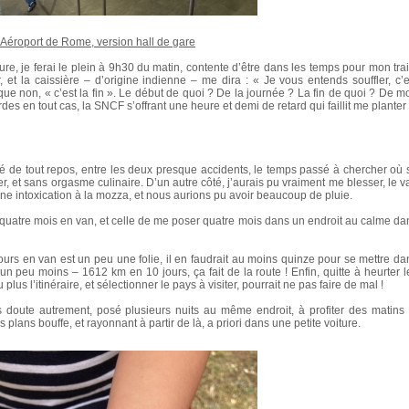
Aéroport de Rome, version hall de gare
re, je ferai le plein à 9h30 du matin, contente d’être dans les temps pour mon trai
 et la caissière – d’origine indienne – me dira : « Je vous entends souffler, c’e
i que non, « c’est la fin ». Le début de quoi ? De la journée ? La fin de quoi ? De m
 en tout cas, la SNCF s’offrant une heure et demi de retard qui faillit me planter 
té de tout repos, entre les deux presque accidents, le temps passé à chercher où 
er, et sans orgasme culinaire. D’un autre côté, j’aurais pu vraiment me blesser, le v
une intoxication à la mozza, et nous aurions pu avoir beaucoup de pluie.
r quatre mois en van, et celle de me poser quatre mois dans un endroit au calme da
jours en van est un peu une folie, il en faudrait au moins quinze pour se mettre da
r un peu moins – 1612 km en 10 jours, ça fait de la route ! Enfin, quitte à heurter l
lus l’itinéraire, et sélectionner le pays à visiter, pourrait ne pas faire de mal !
s doute autrement, posé plusieurs nuits au même endroit, à profiter des matins 
 plans bouffe, et rayonnant à partir de là, a priori dans une petite voiture.