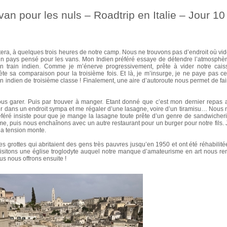
n pour les nuls – Roadtrip en Italie – Jour 10
era, à quelques trois heures de notre camp. Nous ne trouvons pas d’endroit où vid
as un pays pensé pour les vans. Mon Indien préféré essaye de détendre l’atmosphèr
’un train indien. Comme je m’énerve progressivement, prête à vider notre cais
te sa comparaison pour la troisième fois. Et là, je m’insurge, je ne paye pas ce
ain indien de troisième classe ! Finalement, une aire d’autoroute nous permet de fai
s garer. Puis par trouver à manger. Etant donné que c’est mon dernier repas 
ser dans un endroit sympa et me régaler d’une lasagne, voire d’un tiramisu… Nous 
éféré insiste pour que je mange la lasagne toute prête d’un genre de sandwicheri
âme, puis nous enchaînons avec un autre restaurant pour un burger pour notre fils. 
la tension monte.
ces grottes qui abritaient des gens très pauvres jusqu’en 1950 et ont été réhabilité
visitons une église troglodyte auquel notre manque d’amateurisme en art nous re
s nous offrons ensuite !