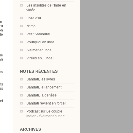
Les insolites de l'Inde en
vidéo
Livre d'or
n.
N'imp
st
on
Petit Samourai
le
Pourquoi en Inde...
S'aimer en Inde
se
Virées en... Inde!
an
NOTES RÉCENTES
ns
Bandati, les livres
ns
Bandati, le lancement
es
Bandati, la genèse
et
Bandati revient en force!
Podcast sur Le couple
indien / S’aimer en Inde
ARCHIVES