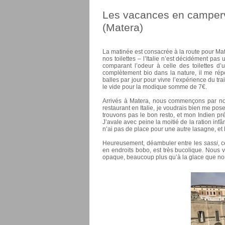
Les vacances en camperva
(Matera)
La matinée est consacrée à la route pour Mat
nos toilettes – l’Italie n’est décidément p
comparant l’odeur à celle des toilettes d
complètement bio dans la nature, il me répè
balles par jour pour vivre l’expérience du tr
le vide pour la modique somme de 7€.
Arrivés à Matera, nous commençons par nou
restaurant en Italie, je voudrais bien me po
trouvons pas le bon resto, et mon Indien pr
J’avale avec peine la moitié de la ration inf
n’ai pas de place pour une autre lasagne, et 
Heureusement, déambuler entre les
sassi
, 
en endroits bobo, est très bucolique. Nous 
opaque, beaucoup plus qu’à la glace que nou