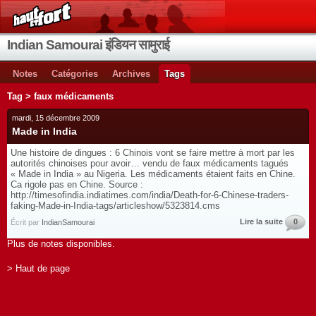
Indian Samourai इंडियन सामुराई
Notes
Catégories
Archives
Tags
Tag > faux médicaments
mardi, 15 décembre 2009
Made in India
Une histoire de dingues : 6 Chinois vont se faire mettre à mort par les
autorités chinoises pour avoir… vendu de faux médicaments tagués
« Made in India » au Nigeria. Les médicaments étaient faits en Chine.
Ca rigole pas en Chine. Source :
http://timesofindia.indiatimes.com/india/Death-for-6-Chinese-traders-
faking-Made-in-India-tags/articleshow/5323814.cms
Lire la suite
0
Écrit par
IndianSamourai
Plus de notes disponibles.
> Haut de page