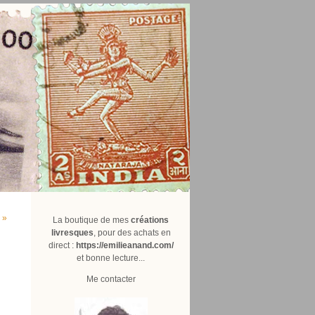
 »
La boutique de mes
créations
livresques
, pour des achats en
direct :
https://emilieanand.com/
et bonne lecture...
Me contacter