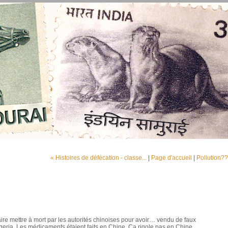
« Histoires de défécation - classe...
|
Page d'accueil
|
Pollution??
aire mettre à mort par les autorités chinoises pour avoir… vendu de faux
eria. Les médicaments étaient faits en Chine. Ca rigole pas en Chine.