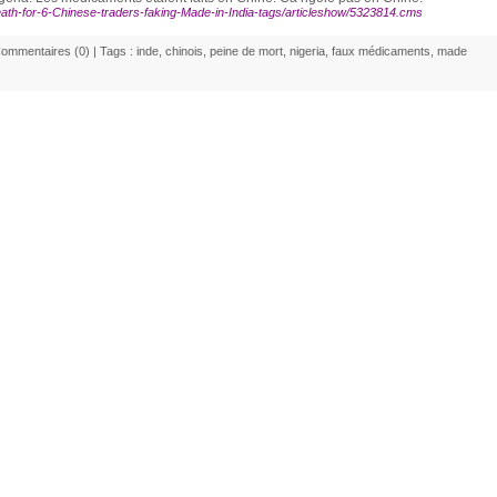
/Death-for-6-Chinese-traders-faking-Made-in-India-tags/articleshow/5323814.cms
ommentaires (0)
| Tags :
inde
,
chinois
,
peine de mort
,
nigeria
,
faux médicaments
,
made