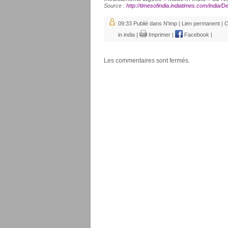
Source :
http://timesofindia.indiatimes.com/india
09:33 Publié dans
N'imp
|
Lien permanent
|
C
in india
|
Imprimer
|
Facebook
|
Les commentaires sont fermés.