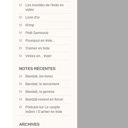
Les insolites de l'Inde en
vidéo
Livre d'or
N'imp
Petit Samourai
Pourquoi en Inde...
S'aimer en Inde
Virées en... Inde!
NOTES RÉCENTES
Bandati, les livres
Bandati, le lancement
Bandati, la genèse
Bandati revient en force!
Podcast sur Le couple
indien / S’aimer en Inde
ARCHIVES