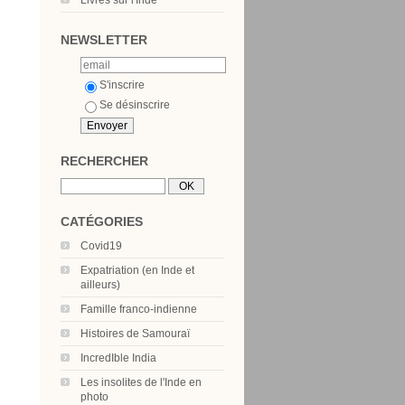
Livres sur l'Inde
NEWSLETTER
S'inscrire
Se désinscrire
RECHERCHER
CATÉGORIES
Covid19
Expatriation (en Inde et
ailleurs)
Famille franco-indienne
Histoires de Samouraï
IncredIble India
Les insolites de l'Inde en
photo