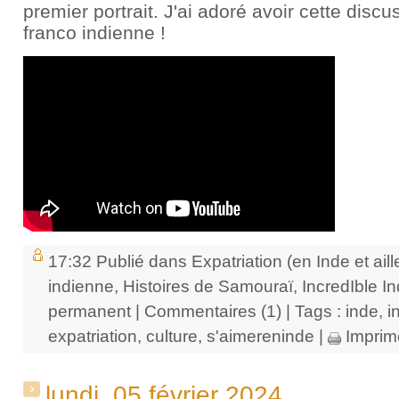
premier portrait. J'ai adoré avoir cette discus
franco indienne !
17:32 Publié dans
Expatriation (en Inde et aill
indienne
,
Histoires de Samouraï
,
IncredIble In
permanent
|
Commentaires (1)
| Tags :
inde
,
i
expatriation
,
culture
,
s'aimereninde
|
Imprim
lundi, 05 février 2024