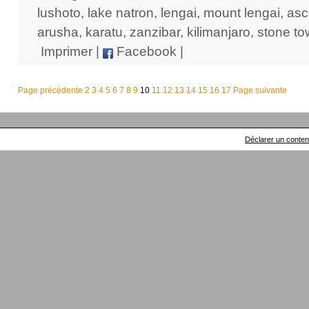
lushoto
,
lake natron
,
lengai
,
mount lengai
,
asc
arusha
,
karatu
,
zanzibar
,
kilimanjaro
,
stone t
Imprimer
|
Facebook
|
Page précédente
2
3
4
5
6
7
8
9
10
11
12
13
14
15
16
17
Page suivante
Déclarer un contenu 