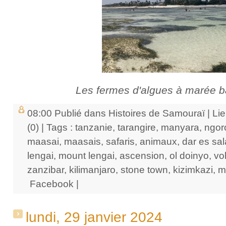
Les fermes d'algues à marée 
08:00 Publié dans
Histoires de Samouraï
|
Li
(0)
| Tags :
tanzanie
,
tarangire
,
manyara
,
ngor
maasai
,
maasais
,
safaris
,
animaux
,
dar es sa
lengai
,
mount lengai
,
ascension
,
ol doinyo
,
vo
zanzibar
,
kilimanjaro
,
stone town
,
kizimkazi
,
m
Facebook
|
lundi, 29 janvier 2024