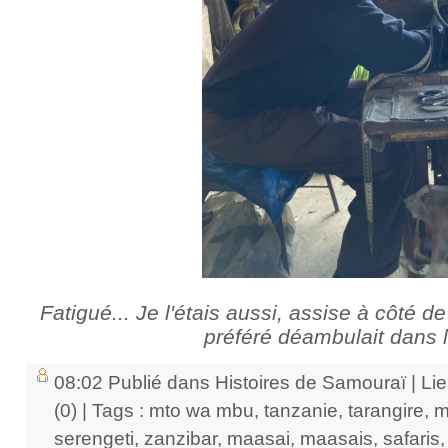
Fatigué... Je l'étais aussi, assise à côté 
préféré déambulait dans 
08:02 Publié dans
Histoires de Samouraï
|
Li
(0)
| Tags :
mto wa mbu
,
tanzanie
,
tarangire
,
m
serengeti
,
zanzibar
,
maasai
,
maasais
,
safaris