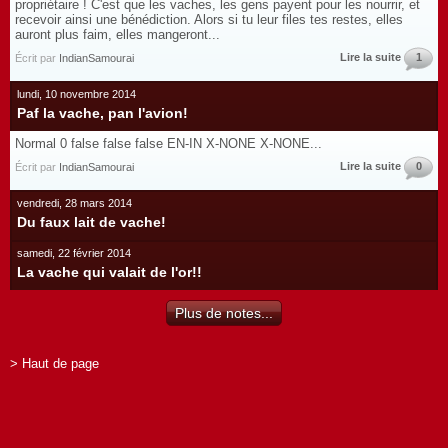
propriétaire ! C'est que les vaches, les gens payent pour les nourrir, et
recevoir ainsi une bénédiction. Alors si tu leur files tes restes, elles
auront plus faim, elles mangeront...
Lire la suite
1
Écrit par
IndianSamourai
lundi, 10 novembre 2014
Paf la vache, pan l'avion!
Normal 0 false false false EN-IN X-NONE X-NONE...
Lire la suite
0
Écrit par
IndianSamourai
vendredi, 28 mars 2014
Du faux lait de vache!
samedi, 22 février 2014
La vache qui valait de l'or!!
Plus de notes...
> Haut de page