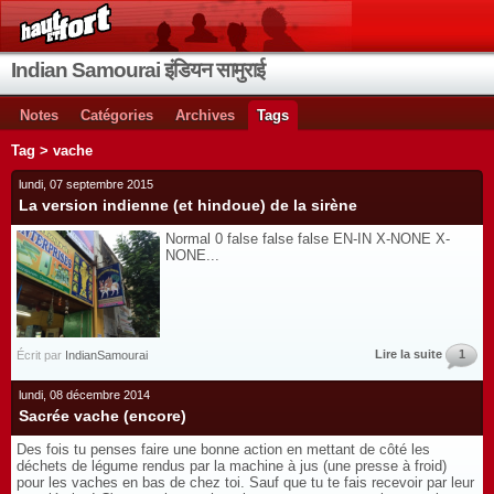
Indian Samourai इंडियन सामुराई
Notes
Catégories
Archives
Tags
Tag > vache
lundi, 07 septembre 2015
La version indienne (et hindoue) de la sirène
Normal 0 false false false EN-IN X-NONE X-
NONE...
Lire la suite
1
Écrit par
IndianSamourai
lundi, 08 décembre 2014
Sacrée vache (encore)
Des fois tu penses faire une bonne action en mettant de côté les
déchets de légume rendus par la machine à jus (une presse à froid)
pour les vaches en bas de chez toi. Sauf que tu te fais recevoir par leur