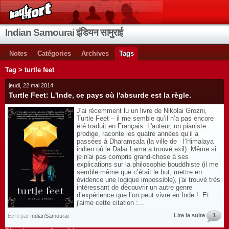
Indian Samourai इंडियन सामुराई
Notes
Catégories
Archives
Tags
Tag > turtle feet
jeudi, 22 mai 2014
Turtle Feet: L'Inde, ce pays où l'absurde est la règle.
J'ai récemment lu un livre de Nikolai Grozni,
Turtle Feet – il me semble qu’il n’a pas encore
été traduit en Français. L'auteur, un pianiste
prodige, raconte les quatre années qu’il a
passées à Dharamsala (la ville de l’Himalaya
indien où le Dalaï Lama a trouvé exil). Même si
je n'ai pas compris grand-chose à ses
explications sur la philosophie bouddhiste (il me
semble même que c’était le but, mettre en
évidence une logique impossible), j'ai trouvé très
intéressant de découvrir un autre genre
d’expérience que l’on peut vivre en Inde ! Et
j'aime cette citation :...
Lire la suite
1
Écrit par
IndianSamourai