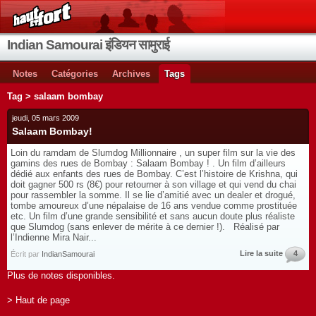
Indian Samourai इंडियन सामुराई
Notes
Catégories
Archives
Tags
Tag > salaam bombay
jeudi, 05 mars 2009
Salaam Bombay!
Loin du ramdam de Slumdog Millionnaire , un super film sur la vie des
gamins des rues de Bombay : Salaam Bombay ! . Un film d’ailleurs
dédié aux enfants des rues de Bombay. C’est l’histoire de Krishna, qui
doit gagner 500 rs (8€) pour retourner à son village et qui vend du chai
pour rassembler la somme. Il se lie d’amitié avec un dealer et drogué,
tombe amoureux d’une népalaise de 16 ans vendue comme prostituée
etc. Un film d’une grande sensibilité et sans aucun doute plus réaliste
que Slumdog (sans enlever de mérite à ce dernier !). Réalisé par
l’Indienne Mira Nair...
Lire la suite
4
Écrit par
IndianSamourai
Plus de notes disponibles.
> Haut de page