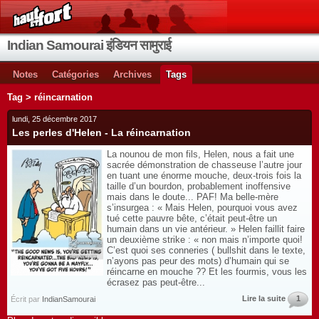
Indian Samourai इंडियन सामुराई
Notes
Catégories
Archives
Tags
Tag > réincarnation
lundi, 25 décembre 2017
Les perles d'Helen - La réincarnation
La nounou de mon fils, Helen, nous a fait une
sacrée démonstration de chasseuse l’autre jour
en tuant une énorme mouche, deux-trois fois la
taille d’un bourdon, probablement inoffensive
mais dans le doute... PAF! Ma belle-mère
s’insurgea : « Mais Helen, pourquoi vous avez
tué cette pauvre bête, c’était peut-être un
humain dans un vie antérieur. » Helen faillit faire
un deuxième strike : « non mais n’importe quoi!
C’est quoi ses conneries ( bullshit dans le texte,
n’ayons pas peur des mots) d’humain qui se
réincarne en mouche ?? Et les fourmis, vous les
écrasez pas peut-être...
Lire la suite
1
Écrit par
IndianSamourai