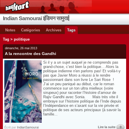
Indian Samourai इंडियन सामुराई
Notes
Catégories
Archives
Tags
Tag > politique
dimanche, 26 mai 2013
A la rencontre des Gandhi
Si il y a un sujet auquel je ne comprends pas
grand-chose, c’est bien la politique… Alors la
politique indienne n'en parlons pas! Et voilà-t-y
pas que Javier Moro a réussi à le rendre
passionnant dans son livre Le Sari Rose !
J’ai un peu paniqué au début, car le roman
commence sur un ton ultra mielleux (voire
sirupeux) pour raconter l’histoire d’amour de
Rajiv Gandhi avec Sonia. Mais très vite il
embraye sur l’histoire politique de l’Inde depuis
l’Indépendance en s’axant sur la vie privée et
politique de ses acteurs principaux (à savoir la
famille...
Lire la suite
0
Écrit par
IndianSamourai