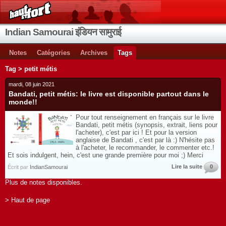
Indian Samourai इंडियन सामुराई
Notes
Catégories
Archives
Tags
Tag > petit métis
mardi, 08 juin 2021
Bandati, petit métis: le livre est disponible partout dans le
monde!!
Pour tout renseignement en français sur le livre
Bandati, petit métis (synopsis, extrait, liens pour
l'acheter), c'est par ici ! Et pour la version
anglaise de Bandati , c'est par là :) N'hésite pas
à l'acheter, le recommander, le commenter etc.!
Et sois indulgent, hein, c'est une grande première pour moi ;) Merci
Lire la suite
0
Écrit par
IndianSamourai
Plus de notes disponibles.
> Haut de page