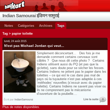
Indian Samourai इंडियन सामुराई
Notes
Catégories
Archives
Tags
Tag > papier toilette
lundi, 24 août 2015
N'est pas Michael Jordan qui veut...
Simplement déconcertant… Des fois je me
demande comment certains cerveaux sont
câblés ? Que nous dit cette photo ? Certains
Indiens utilisent aussi du PQ (et pas que la
giclette), sans doute pour se sécher les fesses.
Certains Indiens ne jettent pas le papier dans les
toilettes – ce qui est le cas dans pas mal de
pays où la tuyauterie n’est pas adaptée à ces
‘méthodes’ nouvelles (s’essuir avec du papier
toilette). Certains Indiens ne savent pas viser ou
ils ne comprennent pas le mécanisme
d’ouverture de la poubelle....
Lire la suite
0
Écrit par
IndianSamourai
Plus de notes disponibles.