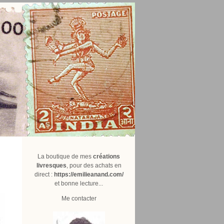
La boutique de mes
créations
livresques
, pour des achats en
direct :
https://emilieanand.com/
et bonne lecture...
Me contacter