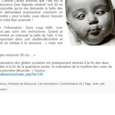
 Comme j’avais entendu que l’œil est le
aissance (une légende urbaine* soit dit en
t possible qu’on me demande la taille des
 en demandant exactement comment on
épondre « pour la taille, vous devez mesurer
Me voilà bien avancée !
’information. Sans coup faillir, mon
’ai pas suivi ses instructions. Quand je
ment on mesurait la taille de l’œil, il me
empruntais donc son double-décimètre et
illit en tomber à la renverse : « mais non
cepte minimum 50 cm… »
aturation des globes oculaires est pratiquement atteinte à la fin des deux
les à la fin de la quatrième année, la maturation de la myéline des voies de
la première décennie. » Source :
ogiedelavision/index.php?id=134
leurs)
,
Histoires de Samouraï
|
Lien permanent
|
Commentaires (5)
| Tags :
inde
,
oeil
,
book
|