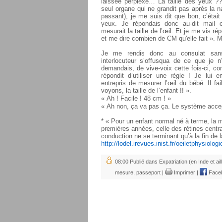
laissée perplexe… La taille des yeux ??
seul organe qui ne grandit pas après la n
passant), je me suis dit que bon, c’étai
yeux. Je répondais donc au-dit mail
mesurait la taille de l’œil. Et je me vis r
et me dire combien de CM qu'elle fait ». 
Je me rendis donc au consulat sans l
interlocuteur s’offusqua de ce que je n
demandais, de vive-voix cette fois-ci, com
répondit d’utiliser une règle ! Je lui 
entrepris de mesurer l’œil du bébé. Il fa
voyons, la taille de l’enfant !! ».
« Ah ! Facile ! 48 cm ! »
« Ah non, ça va pas ça. Le système ac
* « Pour un enfant normal né à terme, la m
premières années, celle des rétines centra
conduction ne se terminant qu’à la fin de 
http://lodel.irevues.inist.fr/oeiletphysiol
08:00 Publié dans
Expatriation (en Inde et ail
mesure
,
passeport
|
Imprimer
|
Face