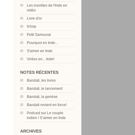
Les insolites de l'Inde en
vidéo
Livre d'or
N'imp
Petit Samourai
Pourquoi en Inde...
S'aimer en Inde
Virées en... Inde!
NOTES RÉCENTES
Bandati, les livres
Bandati, le lancement
Bandati, la genèse
Bandati revient en force!
Podcast sur Le couple
indien / S’aimer en Inde
ARCHIVES