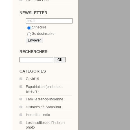
Livres sur l'Inde
NEWSLETTER
S'inscrire
Se désinscrire
RECHERCHER
CATÉGORIES
Covid19
Expatriation (en Inde et
ailleurs)
Famille franco-indienne
Histoires de Samouraï
IncredIble India
Les insolites de l'Inde en
photo