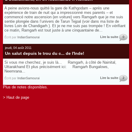
A peine avions-nous quitté la gare de Kathgodam – après une
expérience de train de nuit qui a impressionné mes parents – et
commencé notre ascension (en voiture) vers Ramgarh que je me suis
sentie plongée dans l’univers de Tarun Tejpal (voir dans ma liste de
livres Loin de Chandigarh ). Et je ne me suis pas trompée ! En vérifiant
ce matin, Ramgarh est tout juste à une cinquantaine de...
Lire la suite
0
Écrit par
IndianSamourai
jeudi, 04 août 2011
Un salut depuis le trou du c... de l'Inde!
Si vous me cherchez, je suis là... Ramgarh, à côté de Nainital,
Uttarakhand Et plus précisément ici: Ramgarh Bungalows,
Neemrana...
Lire la suite
2
Écrit par
IndianSamourai
Plus de notes disponibles.
> Haut de page