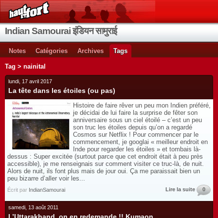
Indian Samourai इंडियन सामुराई
Notes
Catégories
Archives
Tags
Tag > nainital
lundi, 17 avril 2017
La tête dans les étoiles (ou pas)
Histoire de faire rêver un peu mon Indien préféré,
je décidai de lui faire la surprise de fêter son
anniversaire sous un ciel étoilé – c’est un peu
son truc les étoiles depuis qu’on a regardé
Cosmos sur Netflix ! Pour commencer par le
commencement, je googlai « meilleur endroit en
Inde pour regarder les étoiles » et tombais là-
dessus : Super excitée (surtout parce que cet endroit était à peu près
accessible), je me renseignais sur comment visiter ce truc-là, de nuit.
Alors de nuit, ils font plus mais de jour oui. Ça me paraissait bien un
peu bizarre d’aller voir les...
Lire la suite
0
Écrit par
IndianSamourai
samedi, 13 août 2011
L’Uttarakhand, on en redemande !! Kumaon