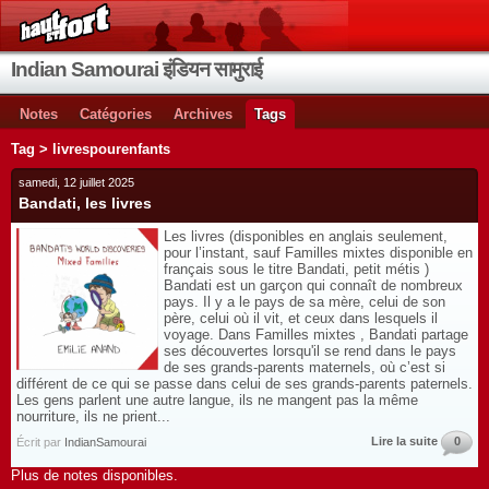
Indian Samourai इंडियन सामुराई
Notes
Catégories
Archives
Tags
Tag > livrespourenfants
samedi, 12 juillet 2025
Bandati, les livres
Les livres (disponibles en anglais seulement,
pour l’instant, sauf Familles mixtes disponible en
français sous le titre Bandati, petit métis )
Bandati est un garçon qui connaît de nombreux
pays. Il y a le pays de sa mère, celui de son
père, celui où il vit, et ceux dans lesquels il
voyage. Dans Familles mixtes , Bandati partage
ses découvertes lorsqu'il se rend dans le pays
de ses grands-parents maternels, où c’est si
différent de ce qui se passe dans celui de ses grands-parents paternels.
Les gens parlent une autre langue, ils ne mangent pas la même
nourriture, ils ne prient...
Lire la suite
0
Écrit par
IndianSamourai
Plus de notes disponibles.