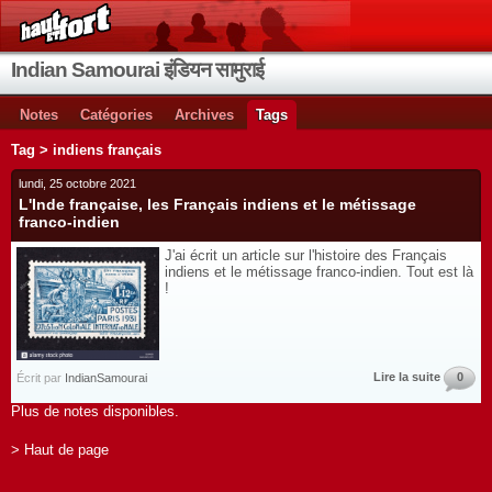
Indian Samourai इंडियन सामुराई
Notes
Catégories
Archives
Tags
Tag > indiens français
lundi, 25 octobre 2021
L'Inde française, les Français indiens et le métissage
franco-indien
J'ai écrit un article sur l'histoire des Français
indiens et le métissage franco-indien. Tout est là
!
Lire la suite
0
Écrit par
IndianSamourai
Plus de notes disponibles.
> Haut de page