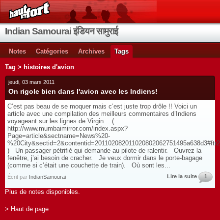
Indian Samourai इंडियन सामुराई
Notes
Catégories
Archives
Tags
Tag > histoires d'avion
jeudi, 03 mars 2011
On rigole bien dans l'avion avec les Indiens!
C’est pas beau de se moquer mais c’est juste trop drôle !! Voici un
article avec une compilation des meilleurs commentaires d’Indiens
voyageant sur les lignes de Virgin… (
http://www.mumbaimirror.com/index.aspx?
Page=article&sectname=News%20-
%20City&sectid=2&contentid=201102082011020802062751495a638d3#ftr2
) Un passager pétrifié qui demande au pilote de ralentir. Ouvrez la
fenêtre, j’ai besoin de cracher. Je veux dormir dans le porte-bagage
(comme si c’était une couchette de train). Où sont les...
Lire la suite
1
Écrit par
IndianSamourai
Plus de notes disponibles.
> Haut de page