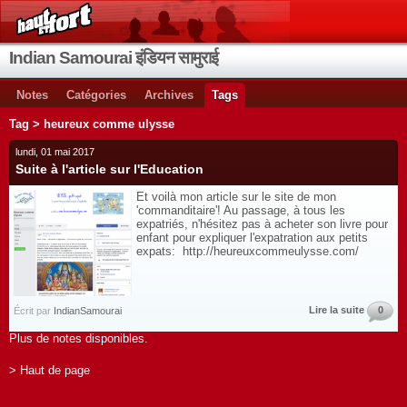
Indian Samourai इंडियन सामुराई
Notes
Catégories
Archives
Tags
Tag > heureux comme ulysse
lundi, 01 mai 2017
Suite à l'article sur l'Education
Et voilà mon article sur le site de mon
'commanditaire'! Au passage, à tous les
expatriés, n'hésitez pas à acheter son livre pour
enfant pour expliquer l'expatration aux petits
expats: http://heureuxcommeulysse.com/
Lire la suite
0
Écrit par
IndianSamourai
Plus de notes disponibles.
> Haut de page