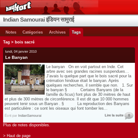
Indian Samourai इंडियन सामुराई
Notes
Catégories
Archives
Tags
Tag > bois sacré
lundi, 04 janvier 2010
Le Banyan
Le banyan On en voit partout en Inde. Cet
arbre avec ses grandes racines suspendues…
J’avais lu quelque part que le bois sacré pour la
crémation hindoue était le banyan. Après
quelques recherches, il semble que non. 1. Sur
le banyan § Certains Banyans (de la
famille du ficus) font plus de 30 mètres de haut
et plus de 300 mètres de circonférence. Il est dit que 10 000 hommes
peuvent tenir sous un Banyan . § La reproduction des Banyans
est particulière : ce sont les oiseaux qui font tomber les...
Lire la suite
0
Écrit par
IndianSamourai
Plus de notes disponibles.
> Haut de page