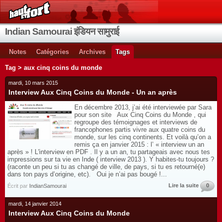
Indian Samourai इंडियन सामुराई
Notes
Catégories
Archives
Tags
Tag > aux cinq coins du monde
mardi, 10 mars 2015
Interview Aux Cinq Coins du Monde - Un an après
En décembre 2013, j’ai été interviewée par Sara
pour son site Aux Cinq Coins du Monde , qui
regroupe des témoignages et interviews de
francophones partis vivre aux quatre coins du
monde, sur les cinq continents. Et voilà qu’on a
remis ça en janvier 2015 : l’ « interview un an
après » ! L'interview en PDF . Il y a un an, tu partageais avec nous tes
impressions sur ta vie en Inde ( interview 2013 ). Y habites-tu toujours ?
(raconte un peu si tu as changé de ville, de pays, si tu es retourné(e)
dans ton pays d’origine, etc). Oui je n’ai pas bougé !...
Lire la suite
0
Écrit par
IndianSamourai
mardi, 14 janvier 2014
Interview Aux Cinq Coins du Monde