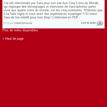
J’ai été interviewée par Sara pour son site Aux Cinq Coins du Monde ,
qui regroupe des témoignages et interviews de francophones partis
vivre aux quatre coins du monde, sur les cinq continents. N’hésitez pas
à lui faire signe si vous avez des expériences à partager !! Et merci
Sara de ton intérêt pour mon blog ! L'interview en PDF .
Lire la suite
0
Écrit par
IndianSamourai
Plus de notes disponibles.
> Haut de page