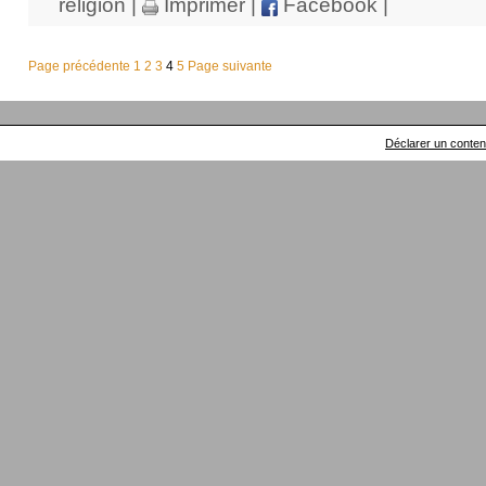
religion
|
Imprimer
|
Facebook
|
Page précédente
1
2
3
4
5
Page suivante
Déclarer un contenu 