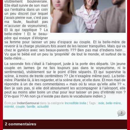
visiblement bouleversée.
Elle était suivie de son mari
qui l’entraîna dans un coin
un peu discret (sur lequel
j’avais pleine vue, c’est pas
ma faute, faudrait pas
m’accuser de voyeurisme).
Et là qui rapplique ? La
belle-mère ! Et le beau-
père qui essaye d’éloigner
sa femme pour laisser un peu d’espace au couple. Et la belle-mère de
revenir à la charge plusieurs fois avant de les laisser tranquilles. Mais qui va
chez le gynéco avec ses beaux-parents ??? Ben pas mal d’Indiens hein…
Vu que le bébé est un peu la ‘propriété’ de tout le monde, et surtout de la
belle-mère…
La seconde fois c’était à l’aéroport, juste à la porte des départs. Un jeune
couple en larmes (je ne fais toujours pas dans le voyeurisme, ni le
sentimental), visiblement sur le point d’être séparés. Et qui supervise la
scène, à moins de trente centimètres ?? (Je n’exagère même pas). La belle-
mère. Plantée là, à les regarder, et la scène dure, et elle dure. Et mon mari de
répondre à un de mes commentaires « mais où tu veux qu’elle aille ?? ».
Ben je sais pas, si elle doit absolument les accompagner à l’aéroport, elle
peut au moins aller boire un chai pour leur laisser un peu d’intimité non ?
D’in-quoi ?? Ah non ça n’existe pas dans le vocabulaire indien ;)
Écrit par
IndianSamourai
dans la catégorie
IncredIble India
| Tags :
inde
,
belle-mère
,
intimité
,
couple
,
famille
,
actualité
2
2 commentaires