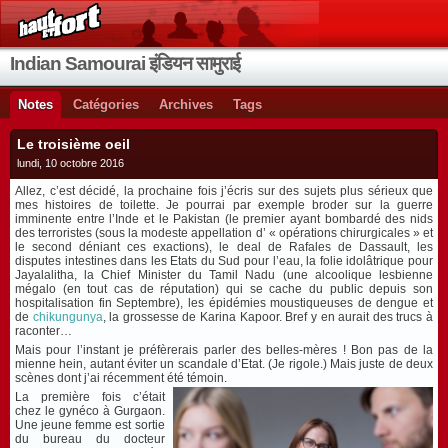
Indian Samourai इंडियन सामुराई
Notes
Catégories
Archives
Tags
Le troisième oeil
lundi, 10 octobre 2016
Allez, c’est décidé, la prochaine fois j’écris sur des sujets plus sérieux que
mes histoires de toilette. Je pourrai par exemple broder sur la guerre
imminente entre l’Inde et le Pakistan (le premier ayant bombardé des nids
des terroristes (sous la modeste appellation d’ « opérations chirurgicales » et
le second déniant ces exactions), le deal de Rafales de Dassault, les
disputes intestines dans les Etats du Sud pour l’eau, la folie idolâtrique pour
Jayalalitha, la Chief Minister du Tamil Nadu (une alcoolique lesbienne
mégalo (en tout cas de réputation) qui se cache du public depuis son
hospitalisation fin Septembre), les épidémies moustiqueuses de dengue et
de
chikungunya
, la grossesse de Karina Kapoor. Bref y en aurait des trucs à
raconter…
Mais pour l’instant je préfèrerais parler des belles-mères ! Bon pas de la
mienne hein, autant éviter un scandale d’Etat. (Je rigole.) Mais juste de deux
scènes dont j’ai récemment été témoin.
La première fois c’était
chez le gynéco à Gurgaon.
Une jeune femme est sortie
du bureau du docteur