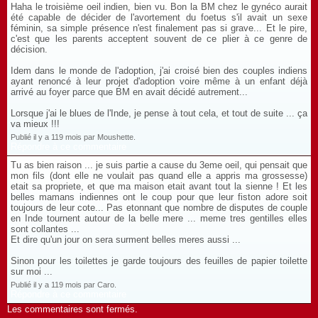
Haha le troisième oeil indien, bien vu. Bon la BM chez le gynéco aurait
été capable de décider de l'avortement du foetus s'il avait un sexe
féminin, sa simple présence n'est finalement pas si grave... Et le pire,
c'est que les parents acceptent souvent de ce plier à ce genre de
décision.
Idem dans le monde de l'adoption, j'ai croisé bien des couples indiens
ayant renoncé à leur projet d'adoption voire même à un enfant déjà
arrivé au foyer parce que BM en avait décidé autrement...
Lorsque j'ai le blues de l'Inde, je pense à tout cela, et tout de suite ... ça
va mieux !!!
Publié il y a 119 mois par Moushette.
Répondre à ce commentaire
Tu as bien raison ... je suis partie a cause du 3eme oeil, qui pensait que
mon fils (dont elle ne voulait pas quand elle a appris ma grossesse)
etait sa propriete, et que ma maison etait avant tout la sienne ! Et les
belles mamans indiennes ont le coup pour que leur fiston adore soit
toujours de leur cote... Pas etonnant que nombre de disputes de couple
en Inde tournent autour de la belle mere ... meme tres gentilles elles
sont collantes ...
Et dire qu'un jour on sera surment belles meres aussi ...
Sinon pour les toilettes je garde toujours des feuilles de papier toilette
sur moi ...
Publié il y a 119 mois par Caro.
Répondre à ce commentaire
Les commentaires sont fermés.