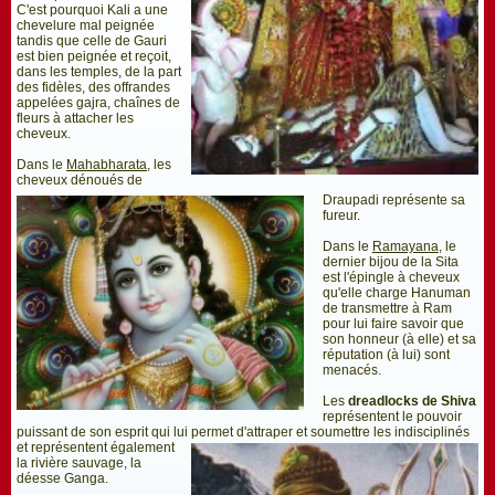
C'est pourquoi Kali a une
chevelure mal peignée
tandis que celle de Gauri
est bien peignée et reçoit,
dans les temples, de la part
des fidèles, des offrandes
appelées gajra, chaînes de
fleurs à attacher les
cheveux.
Dans le
Mahabharata
, les
cheveux dénoués de
Draupadi représente sa
fureur.
Dans le
Ramayana
, le
dernier bijou de la Sita
est l'épingle à cheveux
qu'elle charge Hanuman
de transmettre à Ram
pour lui faire savoir que
son honneur (à elle) et sa
réputation (à lui) sont
menacés.
Les
dreadlocks de Shiva
représentent le pouvoir
puissant de son esprit qui lui per
met d'attraper et soumettre les indisciplinés
et représentent également
la rivière sauvage, la
déesse Ganga.