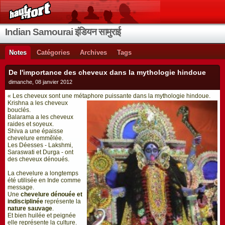
Indian Samourai इंडियन सामुराई
Notes
Catégories
Archives
Tags
De l'importance des cheveux dans la mythologie hindoue
dimanche, 08 janvier 2012
« Les cheveux sont une métaphore puissante dans la mythologie hindoue.
Krishna a les cheveux
bouclés.
Balarama a les cheveux
raides et soyeux.
Shiva a une épaisse
chevelure emmêlée.
Les Déesses - Lakshmi,
Saraswati et Durga - ont
des cheveux dénoués.
La chevelure a longtemps
été utilisée en Inde comme
message.
Une
chevelure dénouée et
indisciplinée
représente la
nature sauvage
.
Et bien huilée et peignée
elle représente la culture.