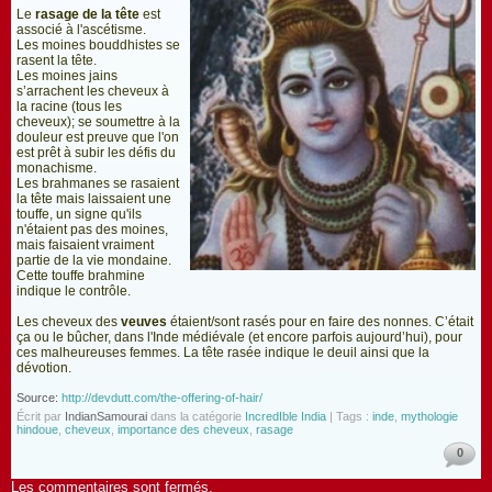
Le
rasage de la tête
est
associé à l'ascétisme.
Les moines bouddhistes se
rasent la tête.
Les moines jains
s’arrachent les cheveux à
la racine (tous les
cheveux); se soumettre à la
douleur est preuve que l'on
est prêt à subir les défis du
monachisme.
Les brahmanes se rasaient
la tête mais laissaient une
touffe, un signe qu'ils
n'étaient pas des moines,
mais faisaient vraiment
partie de la vie mondaine.
Cette touffe brahmine
indique le contrôle.
Les cheveux des
veuves
étaient/sont rasés pour en faire des nonnes. C’était
ça ou le bûcher, dans l'Inde médiévale (et encore parfois aujourd’hui), pour
ces malheureuses femmes. La tête rasée indique le deuil ainsi que la
dévotion.
Source:
http://devdutt.com/the-offering-of-hair/
Écrit par
IndianSamourai
dans la catégorie
IncredIble India
| Tags :
inde
,
mythologie
hindoue
,
cheveux
,
importance des cheveux
,
rasage
0
Les commentaires sont fermés.