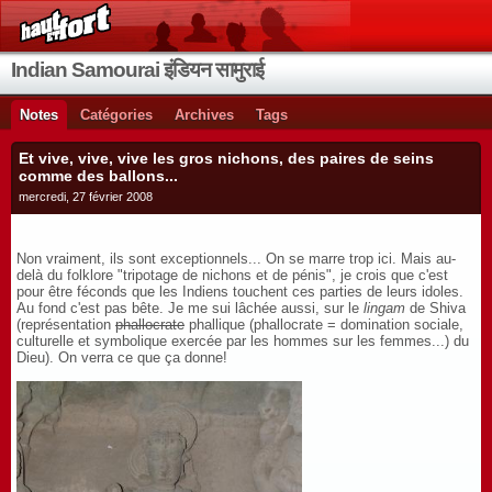
Indian Samourai इंडियन सामुराई
Notes
Catégories
Archives
Tags
Et vive, vive, vive les gros nichons, des paires de seins
comme des ballons...
mercredi, 27 février 2008
Non vraiment, ils sont exceptionnels... On se marre trop ici. Mais au-
delà du folklore "tripotage de nichons et de pénis", je crois que c'est
pour être féconds que les Indiens touchent ces parties de leurs idoles.
Au fond c'est pas bête. Je me sui lâchée aussi, sur le
lingam
de Shiva
(représentation
phallocrate
phallique (phallocrate = domination sociale,
culturelle et symbolique exercée par les hommes sur les femmes...) du
Dieu). On verra ce que ça donne!