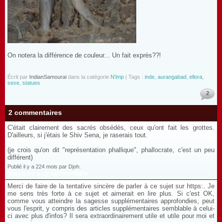
On notera la différence de couleur... Un fait exprès??!
Écrit par
IndianSamourai
dans la catégorie
N'imp
| Tags :
inde
,
aurangabad
,
ellora
,
sexe
,
statues
2
2 commentaires
C'était clairement des sacrés obsédés, ceux qu'ont fait les grottes.
D'ailleurs, si j'étais le Shiv Sena, je raserais tout.
(je crois qu'on dit "représentation phallique", phallocrate, c'est un peu
différent)
Publié il y a 224 mois par Djoh.
Répondre à ce commentaire
Merci de faire de la tentative sincère de parler à ce sujet sur https:. Je
me sens très forte à ce sujet et aimerait en lire plus. Si c'est OK,
comme vous atteindre la sagesse supplémentaires approfondies, peut
vous l'esprit, y compris des articles supplémentaires semblable à celui-
ci avec plus d'infos? Il sera extraordinairement utile et utile pour moi et