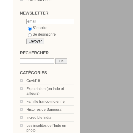
Livres sur l'Inde
NEWSLETTER
S'inscrire
Se désinscrire
RECHERCHER
CATÉGORIES
Covid19
Expatriation (en Inde et
ailleurs)
Famille franco-indienne
Histoires de Samouraï
IncredIble India
Les insolites de l'Inde en
photo