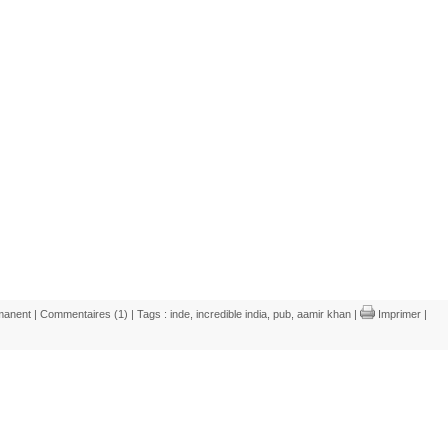
manent
|
Commentaires (1)
| Tags :
inde
,
incredible india
,
pub
,
aamir khan
|
Imprimer
|