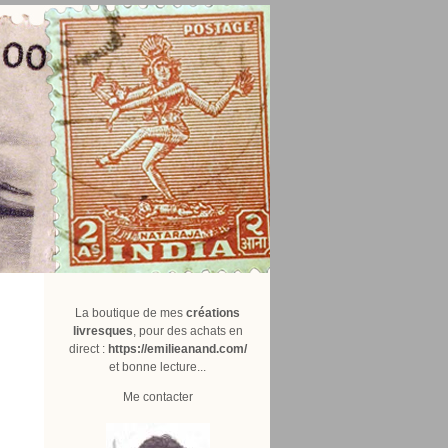
La boutique de mes
créations
livresques
, pour des achats en
direct :
https://emilieanand.com/
et bonne lecture...
Me contacter