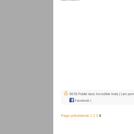
08:55 Publié dans
IncredIble India
|
Lien per
Facebook
|
Page précédente
1
2
3
4