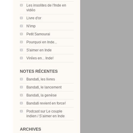
Les insolites de l'Inde en
vidéo
Livre d'or
N'imp
Petit Samourai
Pourquoi en Inde...
S'aimer en Inde
Virées en... Inde!
NOTES RÉCENTES
Bandati, les livres
Bandati, le lancement
Bandati, la genèse
Bandati revient en force!
Podcast sur Le couple
indien / S’aimer en Inde
ARCHIVES