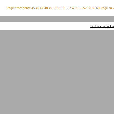
Page précédente
45
46
47
48
49
50
51
52
53
54
55
56
57
58
59
60
Page sui
Déclarer un contenu 