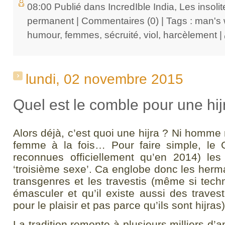
08:00 Publié dans
IncredIble India
,
Les insolit
permanent
|
Commentaires (0)
| Tags :
man's 
humour
,
femmes
,
sécruité
,
viol
,
harcèlement
|
lundi, 02 novembre 2015
Quel est le comble pour une hij
Alors déjà, c’est quoi une hijra ? Ni homm
femme à la fois… Pour faire simple, le 
reconnues officiellement qu’en 2014) les
‘troisième sexe’. Ca englobe donc les herm
transgenres et les travestis (même si techn
émasculer et qu’il existe aussi des traves
pour le plaisir et pas parce qu’ils sont hijras)
La tradition remonte à plusieurs milliers d’