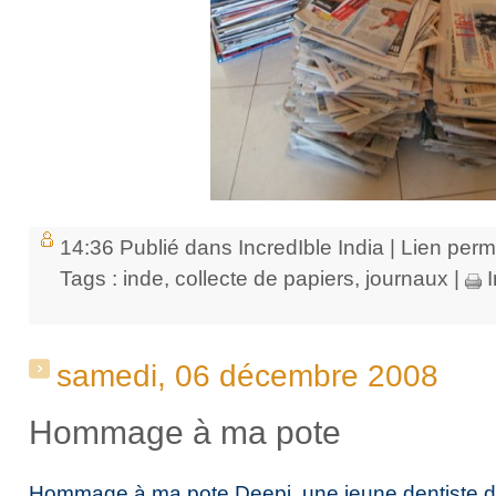
14:36 Publié dans
IncredIble India
|
Lien per
Tags :
inde
,
collecte de papiers
,
journaux
|
I
samedi, 06 décembre 2008
Hommage à ma pote
Hommage à ma pote Deepi, une jeune dentiste du 