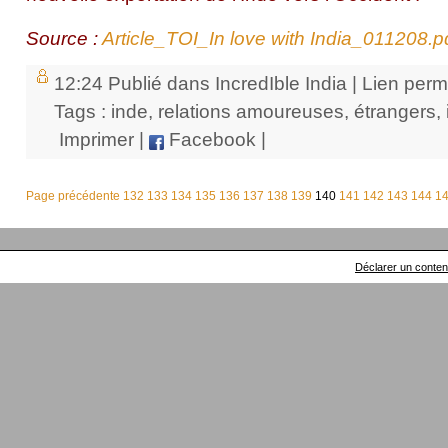
Source :
Article_TOI_In love with India_011208.p
12:24 Publié dans
IncredIble India
|
Lien per
Tags :
inde
,
relations amoureuses
,
étrangers
,
Imprimer
|
Facebook
|
Page précédente
132
133
134
135
136
137
138
139
140
141
142
143
144
1
Déclarer un contenu 