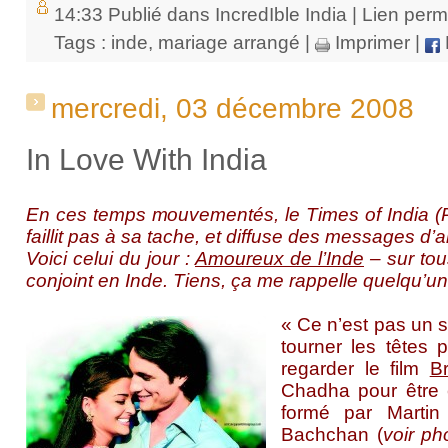
14:33 Publié dans
IncredIble India
|
Lien per
Tags :
inde
,
mariage arrangé
|
Imprimer
|
mercredi, 03 décembre 2008
In Love With India
En ces temps mouvementés, le Times of India (
faillit pas à sa tache, et diffuse des messages d’a
Voici celui du jour :
Amoureux de l’Inde
– sur tou
conjoint en Inde. Tiens, ça me rappelle quelqu’un
« Ce n’est pas un s
tourner les têtes p
regarder le film
B
Chadha pour être 
formé par Martin
Bachchan (
voir ph