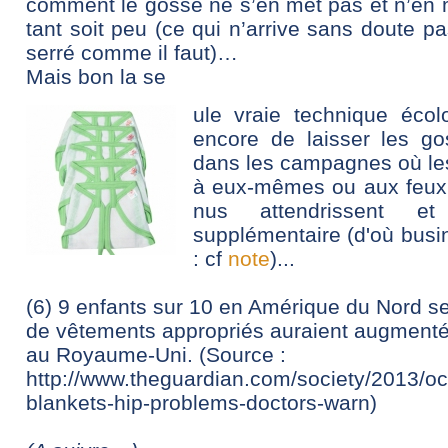
comment le gosse ne s’en met pas et n’en m
tant soit peu (ce qui n’arrive sans doute 
serré comme il faut)…
Mais bon la se
ule vraie technique éco
encore de laisser les g
dans les campagnes où les
à eux-mêmes ou aux feux r
nus attendrissent et
supplémentaire (d'où busin
: cf
note
)...
(6) 9 enfants sur 10 en Amérique du Nord se
de vêtements appropriés auraient augmenté
au Royaume-Uni. (Source :
http://www.theguardian.com/society/2013/oc
blankets-hip-problems-doctors-warn
)