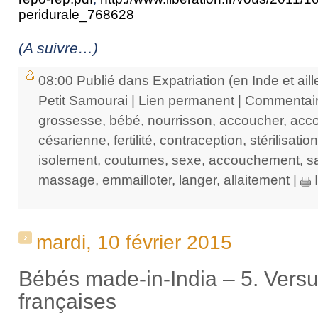
peridurale_768628
(A suivre…)
08:00 Publié dans
Expatriation (en Inde et aill
Petit Samourai
|
Lien permanent
|
Commentair
grossesse
,
bébé
,
nourrisson
,
accoucher
,
acco
césarienne
,
fertilité
,
contraception
,
stérilisation
isolement
,
coutumes
,
sexe
,
accouchement
,
s
massage
,
emmailloter
,
langer
,
allaitement
|
I
mardi, 10 février 2015
Bébés made-in-India – 5. Vers
françaises