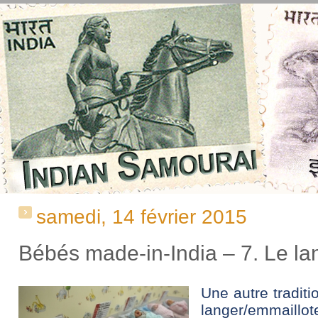
samedi, 14 février 2015
Bébés made-in-India – 7. Le la
Une autre traditi
langer/emmaillo