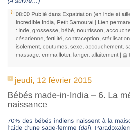
(A suivre…)
08:00 Publié dans
Expatriation (en Inde et aill
IncredIble India
,
Petit Samourai
|
Lien perman
:
inde
,
grossesse
,
bébé
,
nourrisson
,
accouche
césarienne
,
fertilité
,
contraception
,
stérilisation
isolement
,
coutumes
,
sexe
,
accouchement
,
s
massage
,
emmailloter
,
langer
,
allaitement
|
I
jeudi, 12 février 2015
Bébés made-in-India – 6. La mé
naissance
70% des bébés indiens naissent à la mais
l’aide d’une sage-femme (
dai
). Paradoxalem