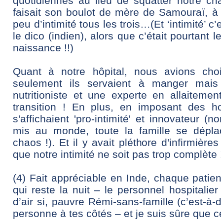
quotidiennes au lieu de squatter notre cha
faisait son boulot de mère de Samouraï, à 
peu d’intimité tous les trois…(Et ‘intimité’ 
le dico (indien), alors que c’était pourtant 
naissance !!)
Quant à notre hôpital, nous avions choi
seulement ils servaient à manger mai
nutritioniste et une experte en allaitemen
transition ! En plus,
en imposant des hor
s'affichaient 'pro-intimité' et innovateur (
no
mis au monde, toute la famille se dépl
chaos !). Et il y avait pléthore d'infirmière
que notre intimité ne soit pas trop complète 
(4) Fait appréciable en Inde, chaque patien
qui reste la nuit – le personnel hospitali
d’air si, pauvre Rémi-sans-famille (c’est-à-d
personne à tes côtés – et je suis sûre que c