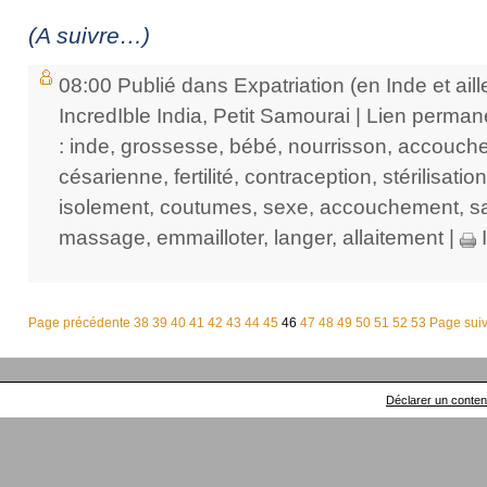
(A suivre…)
08:00 Publié dans
Expatriation (en Inde et aill
IncredIble India
,
Petit Samourai
|
Lien perman
:
inde
,
grossesse
,
bébé
,
nourrisson
,
accouche
césarienne
,
fertilité
,
contraception
,
stérilisation
isolement
,
coutumes
,
sexe
,
accouchement
,
s
massage
,
emmailloter
,
langer
,
allaitement
|
I
Page précédente
38
39
40
41
42
43
44
45
46
47
48
49
50
51
52
53
Page sui
Déclarer un contenu 