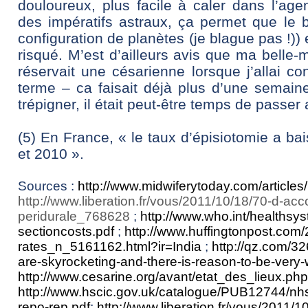
douloureux, plus facile à caler dans l’age
des impératifs astraux, ça permet que le
configuration de planètes (je blague pas !)) 
risqué. M’est d’ailleurs avis que ma belle-
réservait une césarienne lorsque j’allai c
terme – ca faisait déjà plus d’une semaine
trépigner, il était peut-être temps de passe
(5) En France, « le taux d’épisiotomie a b
et 2010 ».
Sources :
http://www.midwiferytoday.com/articles/
http://www.liberation.fr/vous/2011/10/18/70-d-a
peridurale_768628
;
http://www.who.int/healthsys
sectioncosts.pdf
;
http://www.huffingtonpost.com/
rates_n_5161162.html?ir=India
;
http://qz.com/32
are-skyrocketing-and-there-is-reason-to-be-very-
http://www.cesarine.org/avant/etat_des_lieux.php
http://www.hscic.gov.uk/catalogue/PUB12744/n
repo-rep.pdf
;
http://www.liberation.fr/vous/2011