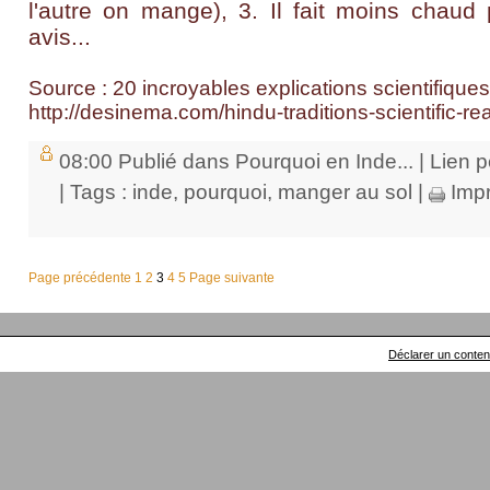
l'autre on mange), 3. Il fait moins chaud
avis...
Source : 20 incroyables explications scientifiques
http://desinema.com/hindu-traditions-scientific-re
08:00 Publié dans
Pourquoi en Inde...
|
Lien 
| Tags :
inde
,
pourquoi
,
manger au sol
|
Impr
Page précédente
1
2
3
4
5
Page suivante
Déclarer un contenu 