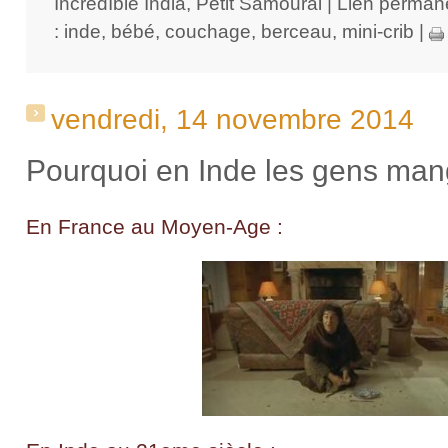
IncredIble India
,
Petit Samourai
|
Lien perman
:
inde
,
bébé
,
couchage
,
berceau
,
mini-crib
|
vendredi, 14 novembre 2014
Pourquoi en Inde les gens man
En France au Moyen-Age :