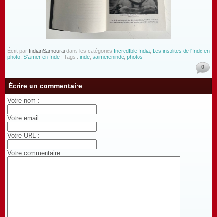
Écrit par
IndianSamourai
dans les catégories
IncredIble India
,
Les insolites de l'Inde en
photo
,
S'aimer en Inde
| Tags :
inde
,
saimereninde
,
photos
0
Écrire un commentaire
Votre nom :
Votre email :
Votre URL :
Votre commentaire :