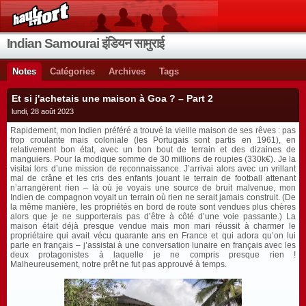
Indian Samourai इंडियन सामुराई
Notes
Catégories
Archives
Tags
Et si j'achetais une maison à Goa ? – Part 2
lundi, 28 août 2023
Rapidement, mon Indien préféré a trouvé la vieille maison de ses rêves : pas
trop croulante mais coloniale (les Portugais sont partis en 1961), en
relativement bon état, avec un bon bout de terrain et des dizaines de
manguiers. Pour la modique somme de 30 millions de roupies (330k€). Je la
visitai lors d’une mission de reconnaissance. J’arrivai alors avec un vrillant
mal de crâne et les cris des enfants jouant le terrain de football attenant
n’arrangèrent rien – là où je voyais une source de bruit malvenue, mon
Indien de compagnon voyait un terrain où rien ne serait jamais construit. (De
la même manière, les propriétés en bord de route sont vendues plus chères
alors que je ne supporterais pas d’être à côté d’une voie passante.) La
maison était déjà presque vendue mais mon mari réussit à charmer le
propriétaire qui avait vécu quarante ans en France et qui adora qu’on lui
parle en français – j’assistai à une conversation lunaire en français avec les
deux protagonistes à laquelle je ne compris presque rien !
Malheureusement, notre prêt ne fut pas approuvé à temps.