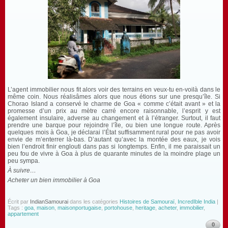
L’agent immobilier nous fit alors voir des terrains en veux-tu en-voilà dans le
même coin. Nous réalisâmes alors que nous étions sur une presqu’île. Si
Chorao Island a conservé le charme de Goa « comme c’était avant » et la
promesse d’un prix au mètre carré encore raisonnable, l’esprit y est
également insulaire, adverse au changement et à l’étranger. Surtout, il faut
prendre une barque pour rejoindre l’île, ou bien une longue route. Après
quelques mois à Goa, je déclarai l’État suffisamment rural pour ne pas avoir
envie de m’enterrer là-bas. D’autant qu’avec la montée des eaux, je vois
bien l’endroit finir englouti dans pas si longtemps. Enfin, il me paraissait un
peu fou de vivre à Goa à plus de quarante minutes de la moindre plage un
peu sympa.
À suivre…
Acheter un bien immobilier à Goa
Écrit par
IndianSamourai
dans les catégories
Histoires de Samouraï
,
IncredIble India
|
Tags :
goa
,
maison
,
maisonportugaise
,
portohouse
,
heritage
,
acheter
,
immobilier
,
appartement
0