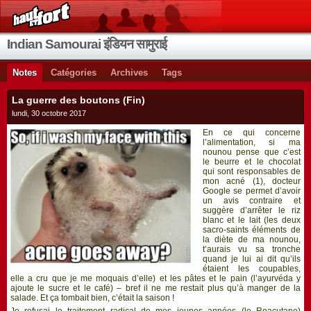
Indian Samourai इंडियन सामुराई
Notes
Catégories
Archives
Tags
La guerre des boutons (Fin)
lundi, 30 octobre 2017
En ce qui concerne
l’alimentation, si ma
nounou pense que c’est
le beurre et le chocolat
qui sont responsables de
mon acné (1), docteur
Google se permet d’avoir
un avis contraire et
suggère d’arrêter le riz
blanc et le lait (les deux
sacro-saints éléments de
la diète de ma nounou,
t’aurais vu sa tronche
quand je lui ai dit qu’ils
étaient les coupables,
elle a cru que je me moquais d’elle) et les pâtes et le pain (l’ayurvéda y
ajoute le sucre et le café) – bref il ne me restait plus qu’à manger de la
salade. Et ça tombait bien, c’était la saison !