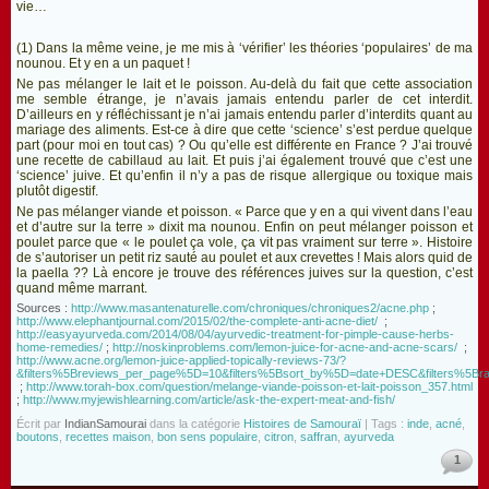
vie…
(1) Dans la même veine, je me mis à ‘vérifier’ les théories ‘populaires’ de ma
nounou. Et y en a un paquet !
Ne pas mélanger le lait et le poisson. Au-delà du fait que cette association
me semble étrange, je n’avais jamais entendu parler de cet interdit.
D’ailleurs en y réfléchissant je n’ai jamais entendu parler d’interdits quant au
mariage des aliments. Est-ce à dire que cette ‘science’ s’est perdue quelque
part (pour moi en tout cas) ? Ou qu’elle est différente en France ? J’ai trouvé
une recette de cabillaud au lait. Et puis j’ai également trouvé que c’est une
‘science’ juive. Et qu’enfin il n’y a pas de risque allergique ou toxique mais
plutôt digestif.
Ne pas mélanger viande et poisson. « Parce que y en a qui vivent dans l’eau
et d’autre sur la terre » dixit ma nounou. Enfin on peut mélanger poisson et
poulet parce que « le poulet ça vole, ça vit pas vraiment sur terre ». Histoire
de s’autoriser un petit riz sauté au poulet et aux crevettes ! Mais alors quid de
la paella ?? Là encore je trouve des références juives sur la question, c’est
quand même marrant.
Sources :
http://www.masantenaturelle.com/chroniques/chroniques2/acne.php
;
http://www.elephantjournal.com/2015/02/the-complete-anti-acne-diet/
;
http://easyayurveda.com/2014/08/04/ayurvedic-treatment-for-pimple-cause-herbs-
home-remedies/
;
http://noskinproblems.com/lemon-juice-for-acne-and-acne-scars/
;
http://www.acne.org/lemon-juice-applied-topically-reviews-73/?
&filters%5Breviews_per_page%5D=10&filters%5Bsort_by%5D=date+DESC&filters%5Br
;
http://www.torah-box.com/question/melange-viande-poisson-et-lait-poisson_357.html
;
http://www.myjewishlearning.com/article/ask-the-expert-meat-and-fish/
Écrit par
IndianSamourai
dans la catégorie
Histoires de Samouraï
| Tags :
inde
,
acné
,
boutons
,
recettes maison
,
bon sens populaire
,
citron
,
saffran
,
ayurveda
1