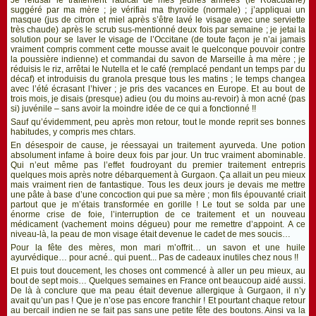
Je refusai le traitement radical de mes jeunes années (le Roacutane)
suggéré par ma mère ; je vérifiai ma thyroïde (normale) ; j’appliquai un
masque (jus de citron et miel après s’être lavé le visage avec une serviette
très chaude) après le scrub sus-mentionné deux fois par semaine ; je jetai la
solution pour se laver le visage de l’Occitane (de toute façon je n’ai jamais
vraiment compris comment cette mousse avait le quelconque pouvoir contre
la poussière indienne) et commandai du savon de Marseille à ma mère ; je
réduisis le riz, arrêtai le Nutella et le café (remplacé pendant un temps par du
décaf) et introduisis du granola presque tous les matins ; le temps changea
avec l’été écrasant l’hiver ; je pris des vacances en Europe. Et au bout de
trois mois, je disais (presque) adieu (ou du moins au-revoir) à mon acné (pas
si) juvénile – sans avoir la moindre idée de ce qui a fonctionné !!
Sauf qu’évidemment, peu après mon retour, tout le monde reprit ses bonnes
habitudes, y compris mes chtars.
En désespoir de cause, je réessayai un traitement ayurveda. Une potion
absolument infame à boire deux fois par jour. Un truc vraiment abominable.
Qui n’eut même pas l’effet foudroyant du premier traitement entrepris
quelques mois après notre débarquement à Gurgaon. Ça allait un peu mieux
mais vraiment rien de fantastique. Tous les deux jours je devais me mettre
une pâte à base d’une concoction qui pue sa mère ; mon fils épouvanté criait
partout que je m’étais transformée en gorille ! Le tout se solda par une
énorme crise de foie, l’interruption de ce traitement et un nouveau
médicament (vachement moins dégueu) pour me remettre d’appoint. A ce
niveau-là, la peau de mon visage était devenue le cadet de mes soucis…
Pour la fête des mères, mon mari m’offrit… un savon et une huile
ayurvédique… pour acné.. qui puent... Pas de cadeaux inutiles chez nous !!
Et puis tout doucement, les choses ont commencé à aller un peu mieux, au
bout de sept mois… Quelques semaines en France ont beaucoup aidé aussi.
De là à conclure que ma peau était devenue allergique à Gurgaon, il n’y
avait qu’un pas ! Que je n’ose pas encore franchir ! Et pourtant chaque retour
au bercail indien ne se fait pas sans une petite fête des boutons. Ainsi va la