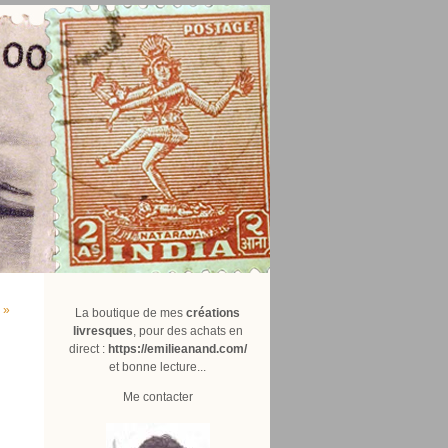
 »
La boutique de mes
créations
livresques
, pour des achats en
direct :
https://emilieanand.com/
et bonne lecture...
Me contacter