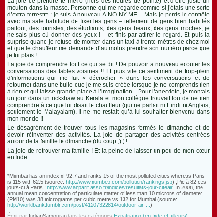
La joie de prendre le métro (hors des heures de pointe) et d’être juste un
mouton dans la masse. Personne qui me regarde comme si j’étais une sorte
d’extra-terrestre : je suis à nouveau A-NO-NY-ME… Mais je perds le contrôle
avec ma sale habitude de fixer les gens – tellement de gens bien habillés
partout, des touristes, des étudiants, des gens beaux, des gens moches, je
ne sais plus où donner des yeux ! – et finis par attirer le regard. Et puis la
surprise quand je refuse de monter dans un taxi à trente mètres de chez moi
et que le chauffeur me demande d’au moins prendre son numéro parce que
je lui plais !
La joie de comprendre tout ce qui se dit ! De pouvoir à nouveau écouter les
conversations des tables voisines !! Et puis vite ce sentiment de trop-plein
d'informations qui me fait « décrocher » dans les conversations et de
retourner dans une bulle que je me suis créée lorsque je ne comprends rien
à rien et qui laisse grande place à l’imagination... Pour l’anecdote, je montais
un jour dans un rickshaw au Kerala et mon collègue trouvait fou de ne rien
comprendre à ce que lui disait le chauffeur (qui ne parlait ni Hindi ni Anglais,
seulement le Malayalam). Il ne me restait qu’à lui souhaiter bienvenu dans
mon monde !!
Le désagrément de trouver tous les magasins fermés le dimanche et de
devoir réinventer des activités. La joie de partager des activités centrées
autour de la famille le dimanche (du coup ;) ) !
La joie de retrouver ma famille ! Et la peine de laisser un peu de mon cœur
en Inde…
*Mumbai has an index of 92.7 and ranks 15 of the most polluted cities whereas Paris
is 115 with 62.5 (source:
http://www.numbeo.com/pollution/rankings.jsp
) ;Pic à 82 ces
jours-ci à Paris :
http://www.airparif.asso.fr/indices/resultats-jour-citeair
. In 2008, the
annual mean concentration of particulate matter of less than 10 microns of diameter
(PM10) was 38 micrograms per cubic metre vs 132 for Mumbai (source:
http://worldbank.tumblr.com/post/41207322814/outdoor-air-...
)
Écrit par
IndianSamourai
dans les catégories
Expatriation (en Inde et ailleurs)
,