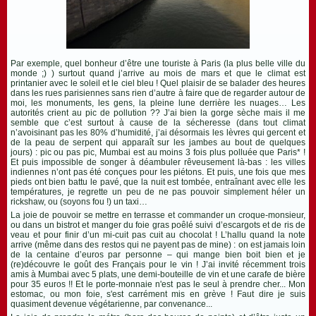
Par exemple, quel bonheur d’être une touriste à Paris (la plus belle ville du
monde ;) ) surtout quand j’arrive au mois de mars et que le climat est
printanier avec le soleil et le ciel bleu ! Quel plaisir de se balader des heures
dans les rues parisiennes sans rien d’autre à faire que de regarder autour de
moi, les monuments, les gens, la pleine lune derrière les nuages… Les
autorités crient au pic de pollution ?? J’ai bien la gorge sèche mais il me
semble que c’est surtout à cause de la sécheresse (dans tout climat
n’avoisinant pas les 80% d’humidité, j’ai désormais les lèvres qui gercent et
de la peau de serpent qui apparaît sur les jambes au bout de quelques
jours) : pic ou pas pic, Mumbai est au moins 3 fois plus polluée que Paris* !
Et puis impossible de songer à déambuler rêveusement là-bas : les villes
indiennes n’ont pas été conçues pour les piétons. Et puis, une fois que mes
pieds ont bien battu le pavé, que la nuit est tombée, entraînant avec elle les
températures, je regrette un peu de ne pas pouvoir simplement héler un
rickshaw, ou (soyons fou !) un taxi…
La joie de pouvoir se mettre en terrasse et commander un croque-monsieur,
ou dans un bistrot et manger du foie gras poêlé suivi d’escargots et de ris de
veau et pour finir d’un mi-cuit pas cuit au chocolat ! L’hallu quand la note
arrive (même dans des restos qui ne payent pas de mine) : on est jamais loin
de la centaine d’euros par personne – qui mange bien boit bien et je
(re)découvre le goût des Français pour le vin ! J’ai invité récemment trois
amis à Mumbai avec 5 plats, une demi-bouteille de vin et une carafe de bière
pour 35 euros !! Et le porte-monnaie n'est pas le seul à prendre cher... Mon
estomac, ou mon foie, s'est carrément mis en grève ! Faut dire je suis
quasiment devenue végétarienne, par convenance...