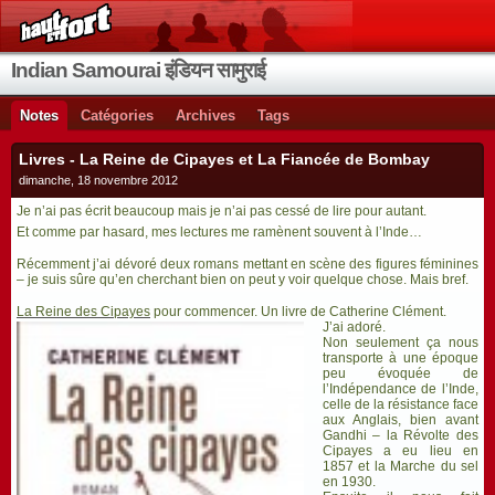
Indian Samourai इंडियन सामुराई
Notes
Catégories
Archives
Tags
Livres - La Reine de Cipayes et La Fiancée de Bombay
dimanche, 18 novembre 2012
Je n’ai pas écrit beaucoup mais je n’ai pas cessé de lire pour autant.
Et comme par hasard, mes lectures me ramènent souvent à l’Inde…
Récemment j’ai dévoré deux romans mettant en scène des figures féminines
– je suis sûre qu’en cherchant bien on peut y voir quelque chose.
Mais bref.
La Reine des Cipayes
pour commencer. Un livre de Catherine Clément.
J’ai adoré.
Non seulement ça nous
transporte à une époque
peu évoquée de
l’Indépendance de l’Inde,
celle de la résistance face
aux Anglais, bien avant
Gandhi – la Révolte des
Cipayes a eu lieu en
1857 et la Marche du sel
en 1930.