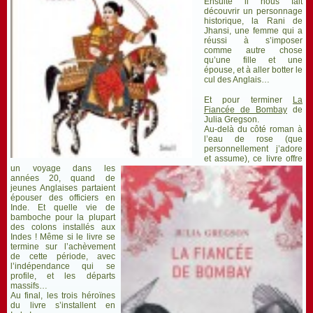
Ensuite il nous fait
découvrir un personnage
historique, la Rani de
Jhansi, une femme qui a
réussi à s’imposer
comme autre chose
qu’une fille et une
épouse, et à aller botter le
cul des Anglais…
Et pour terminer
La
Fiancée de Bombay
de
Julia Gregson.
Au-delà du côté roman à
l’eau de rose (que
personnellement j’adore
et assume), ce livre offre
un voyage dans les
années 20, quand de
jeunes Anglaises partaient
épouser des officiers en
Inde. Et quelle vie de
bamboche pour la plupart
des colons installés aux
Indes ! Même si le livre se
termine sur l’achèvement
de cette période, avec
l’indépendance qui se
profile, et les départs
massifs…
Au final, les trois héroïnes
du livre s’installent en