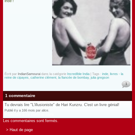
Inde !
Écrit par
IndianSamourai
dans la catégorie
IncredIble India
| Tags :
inde
,
livres - la
reine de cipayes
,
catherine clément
,
la fiancée de bombay
,
julia gregson
1
1 commentaire
Tu devrais lire "L'illusioniste" de Hari Kunzru. C'est un livre génial!
Publié il y a 166 mois par alice.
Répondre à ce commentaire
Les commentaires sont fermés.
> Haut de page