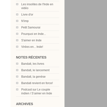
Les insolites de l'Inde en
vidéo
Livre d'or
N'imp
Petit Samourai
Pourquoi en Inde...
S'aimer en Inde
Virées en... Inde!
NOTES RÉCENTES
Bandati, les livres
Bandati, le lancement
Bandati, la genèse
Bandati revient en force!
Podcast sur Le couple
indien / S’aimer en Inde
ARCHIVES