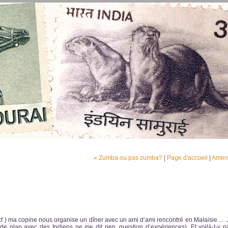
« Zumba ou pas zumba?
|
Page d'accueil
|
Amen
f ) ma copine nous organise un dîner avec un ami d’ami rencontré en Malaisie…. 
 plan avec des Indiens ne me dit rien, question d’expériences). Et voilà-t-y p