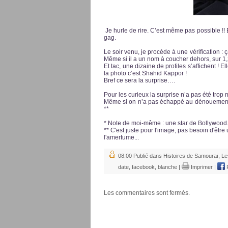
Je hurle de rire. C’est même pas possible !!
gag.
Le soir venu, je procède à une vérification : ç
Même si il a un nom à coucher dehors, sur 1,2
Et tac, une dizaine de profiles s’affichent ! E
la photo c’est Shahid Kappor !
Bref ce sera la surprise….
Pour les curieux la surprise n’a pas été trop
Même si on n’a pas échappé au dénouement que
**
* Note de moi-même : une star de Bollywood
** C'est juste pour l'image, pas besoin d'êt
l'amertume...
08:00 Publié dans
Histoires de Samouraï
,
Le
date
,
facebook
,
blanche
|
Imprimer
|
Les commentaires sont fermés.