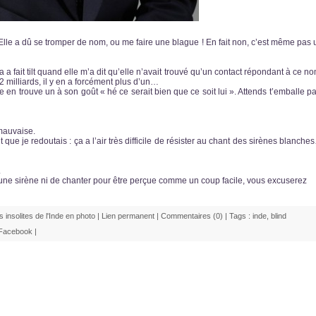
 Elle a dû se tromper de nom, ou me faire une blague ! En fait non, c’est même pas 
a a fait tilt quand elle m’a dit qu’elle n’avait trouvé qu’un contact répondant à ce no
 milliards, il y en a forcément plus d’un…
lle en trouve un à son goût « hé ce serait bien que ce soit lui ». Attends t’emballe pa
 mauvaise.
 je redoutais : ça a l’air très difficile de résister au chant des sirènes blanche
.
re une sirène ni de chanter pour être perçue comme un coup facile, vous excuserez
s insolites de l'Inde en photo
|
Lien permanent
|
Commentaires (0)
| Tags :
inde
,
blind
Facebook
|