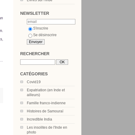
Livres sur l'Inde
NEWSLETTER
un
S'inscrire
m.
Se désinscrire
s,
RECHERCHER
s…
CATÉGORIES
Covid19
Expatriation (en Inde et
ailleurs)
Famille franco-indienne
Histoires de Samouraï
IncredIble India
Les insolites de l'Inde en
photo