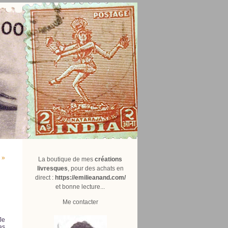
 »
La boutique de mes
créations
livresques
, pour des achats en
direct :
https://emilieanand.com/
et bonne lecture...
Me contacter
Je
as