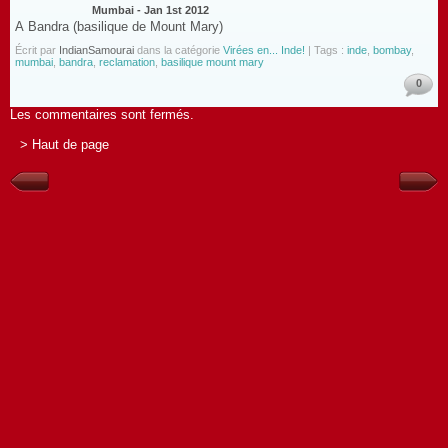
Mumbai - Jan 1st 2012
A Bandra (basilique de Mount Mary)
Écrit par
IndianSamourai
dans la catégorie
Virées en... Inde!
| Tags :
inde
,
bombay
,
mumbai
,
bandra
,
reclamation
,
basilique mount mary
0
Les commentaires sont fermés.
> Haut de page