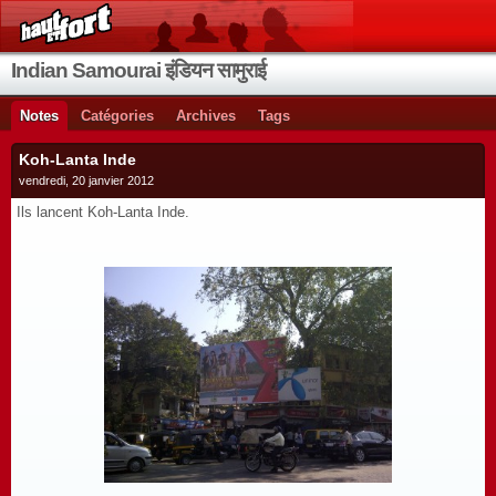
Indian Samourai इंडियन सामुराई
Notes
Catégories
Archives
Tags
Koh-Lanta Inde
vendredi, 20 janvier 2012
Ils lancent Koh-Lanta Inde.