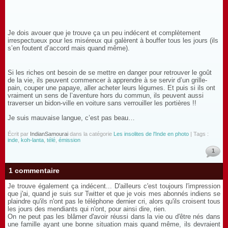
Je dois avouer que je trouve ça un peu indécent et complètement
irrespectueux pour les miséreux qui galèrent à bouffer tous les jours (ils
s’en foutent d’accord mais quand même).
Si les riches ont besoin de se mettre en danger pour retrouver le goût
de la vie, ils peuvent commencer à apprendre à se servir d’un grille-
pain, couper une papaye, aller acheter leurs légumes. Et puis si ils ont
vraiment un sens de l’aventure hors du commun, ils peuvent aussi
traverser un bidon-ville en voiture sans verrouiller les portières !!
Je suis mauvaise langue, c’est pas beau…
Écrit par
IndianSamourai
dans la catégorie
Les insolites de l'Inde en photo
| Tags :
inde
,
koh-lanta
,
télé
,
émission
1
1 commentaire
Je trouve également ça indécent... D'ailleurs c'est toujours l'impression
que j'ai, quand je suis sur Twitter et que je vois mes abonnés indiens se
plaindre qu'ils n'ont pas le téléphone dernier cri, alors qu'ils croisent tous
les jours des mendiants qui n'ont, pour ainsi dire, rien.
On ne peut pas les blâmer d'avoir réussi dans la vie ou d'être nés dans
une famille ayant une bonne situation mais quand même, ils devraient