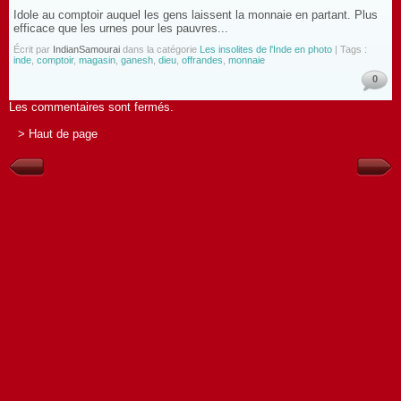
Idole au comptoir auquel les gens laissent la monnaie en partant. Plus
efficace que les urnes pour les pauvres...
Écrit par
IndianSamourai
dans la catégorie
Les insolites de l'Inde en photo
| Tags :
inde
,
comptoir
,
magasin
,
ganesh
,
dieu
,
offrandes
,
monnaie
0
Les commentaires sont fermés.
> Haut de page