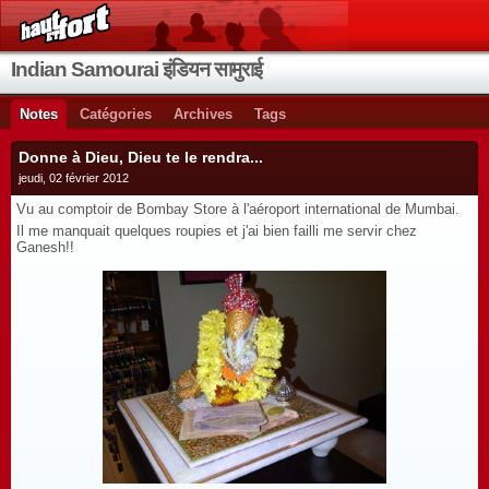
Indian Samourai इंडियन सामुराई
Notes
Catégories
Archives
Tags
Donne à Dieu, Dieu te le rendra...
jeudi, 02 février 2012
Vu au comptoir de Bombay Store à l'aéroport international de Mumbai.
Il me manquait quelques roupies et j'ai bien failli me servir chez
Ganesh!!