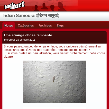
Indian Samourai इंडियन सामुराई
Notes
Catégories
Archives
Tags
Une étrange chose rampante...
mercredi, 19 octobre 2011
Si vous passez un peu de temps en Inde, vous tomberez très sûrement sur
des cafards, des lézards, des araignées, rien que de très normal !
Et si vous prêtez un peu attention, vous verrez probablement cette chose
bizarre :