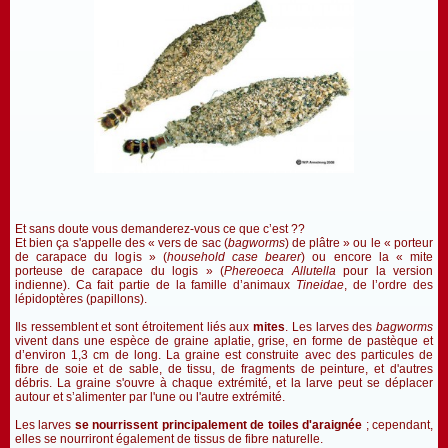
Et sans doute vous demanderez-vous ce que c’est ??
Et bien ça s'appelle des «
vers de sac (
bagworms
)
de plâtre » ou le « porteur
de carapace du logis » (
household case bearer
) ou encore la « mite
porteuse de carapace du logis » (
Phereoeca Allutella
pour la version
indienne). Ca fait partie de la famille d’animaux
Tineidae
, de l’ordre des
lépidoptères (papillons).
Ils ressemblent et sont étroitement liés aux
mites
. Les larves des
bagworms
vivent dans une espèce de graine aplatie, grise, en forme de pastèque et
d’environ 1,3 cm de long. La graine est construite avec des particules de
fibre de soie et de sable, de tissu, de fragments de peinture, et d'autres
débris. La graine s'ouvre à chaque extrémité, et la larve peut se déplacer
autour et s’alimenter par l'une ou l'autre extrémité.
Les larves
se nourrissent principalement de toiles d'araignée
; cependant,
elles se nourriront également de tissus de fibre naturelle.