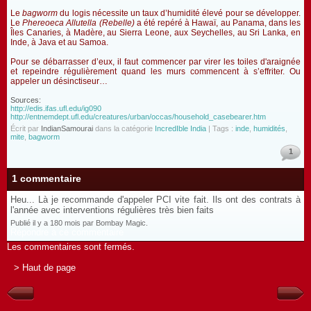
Le
bagworm
du logis nécessite un taux d’humidité élevé pour se développer.
Le
Phereoeca Allutella (Rebelle)
a été repéré à Hawaï, au Panama, dans les
Îles Canaries, à Madère, au Sierra Leone, aux Seychelles, au Sri Lanka, en
Inde, à Java et au Samoa.
Pour se débarrasser d’eux, il faut commencer par virer les toiles d'araignée
et repeindre régulièrement quand les murs commencent à s’effriter. Ou
appeler un désinctiseur…
Sources:
http://edis.ifas.ufl.edu/ig090
http://entnemdept.ufl.edu/creatures/urban/occas/household_casebearer.htm
Écrit par
IndianSamourai
dans la catégorie
IncredIble India
| Tags :
inde
,
humidités
,
mite
,
bagworm
1
1 commentaire
Heu... Là je recommande d'appeler PCI vite fait. Ils ont des contrats à
l'année avec interventions régulières très bien faits
Publié il y a 180 mois par Bombay Magic.
Répondre à ce commentaire
Les commentaires sont fermés.
> Haut de page