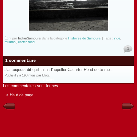
Écrit par
IndianSamourai
dans la catégorie
Histoires de Samouraï
| Tags :
inde
,
mumbai
,
carter road
1
1 commentaire
J'ai toujours dit qu'il fallait l'appeller Cacarter Road cette rue...
Publié il y a 193 mois par Blogi.
Répondre à ce commentaire
Les commentaires sont fermés.
> Haut de page