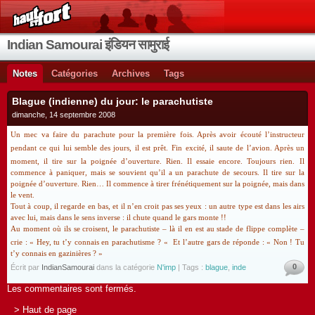
Indian Samourai इंडियन सामुराई
Notes
Catégories
Archives
Tags
Blague (indienne) du jour: le parachutiste
dimanche, 14 septembre 2008
Un mec va faire du parachute pour la première fois. Après avoir écouté l’instructeur
pendant ce qui lui semble des jours, il est prêt.
Fin excité, il saute de l’avion. Après un
moment, il tire sur la poignée d’ouverture. Rien. Il essaie encore. Toujours rien.
Il
commence à paniquer, mais se souvient qu’il a un parachute de secours. Il tire sur la
poignée d’ouverture. Rien… Il commence à tirer frénétiquement sur la poignée, mais dans
le vent.
Tout à coup, il regarde en bas, et il n’en croit pas ses yeux : un autre type est dans les airs
avec lui, mais dans le sens inverse : il chute quand le gars monte !!
Au moment où ils se croisent, le parachutiste – là il en est au stade de flippe complète –
crie : « Hey, tu t’y connais en parachutisme ?
« Et l’autre gars de réponde : « Non ! Tu
t’y connais en gazinières ? »
0
Écrit par
IndianSamourai
dans la catégorie
N'imp
| Tags :
blague
,
inde
Les commentaires sont fermés.
> Haut de page