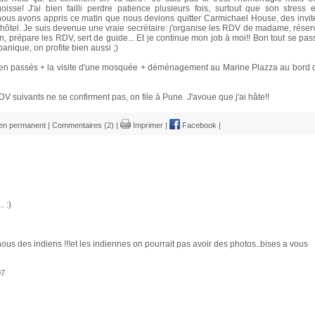
sse! J'ai bien failli perdre patience plusieurs fois, surtout que son stress e
 nous avons appris ce matin que nous devions quitter Carmichael House, des invit
 un hôtel. Je suis devenue une vraie secrétaire: j'organise les RDV de madame, réser
ion, prépare les RDV, sert de guide... Et je continue mon job à moi!! Bon tout se pas
ique, on profite bien aussi ;)
bien passés + la visite d'une mosquée + déménagement au Marine Plazza au bord 
 suivants ne se confirment pas, on file à Pune. J'avoue que j'ai hâte!!
ien permanent
|
Commentaires (2)
|
Imprimer
|
Facebook
|
. :)
z nous des indiens !!!et les indiennes on pourrait pas avoir des photos..bises a vous
07