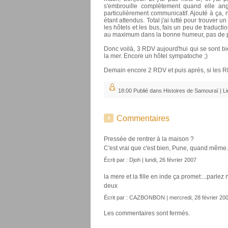
s'embrouille complètement quand elle angoi
particulièrement communicatif. Ajouté à ça,
étant attendus. Total j'ai lutté pour trouver
les hôtels et les bus, fais un peu de traduct
au maximum dans la bonne humeur, pas de pan
Donc voilà, 3 RDV aujourd'hui qui se sont 
la mer. Encore un hôtel sympatoche ;)
Demain encore 2 RDV et puis après, si les RDV
18:00 Publié dans
Histoires de Samouraï
|
L
Commentaires
Pressée de rentrer à la maison ?
C'est vrai que c'est bien, Pune, quand même..
Écrit par :
Djoh
| lundi, 26 février 2007
la mere et la fille en inde ça promet:...parle
deux
Écrit par : CAZBONBON | mercredi, 28 février 20
Les commentaires sont fermés.