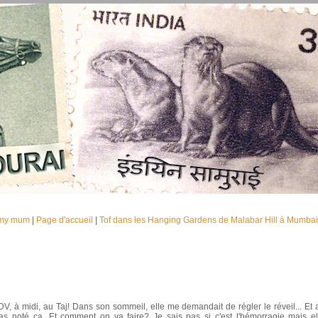
 my mum
|
Page d'accueil
|
Tof dans les Hanging Gardens de Malabar Hill à Mumbai
V, à midi, au Taj! Dans son sommeil, elle me demandait de régler le réveil... Et 
i pas noté ça. Et comment on va faire? Je sais pas si c'est l'hémorragie mais el