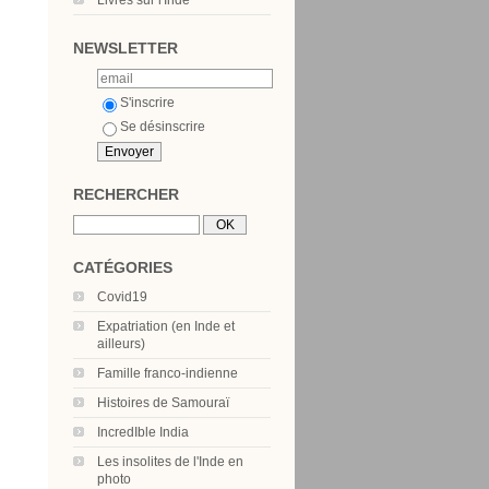
Livres sur l'Inde
NEWSLETTER
S'inscrire
Se désinscrire
RECHERCHER
CATÉGORIES
Covid19
Expatriation (en Inde et
ailleurs)
Famille franco-indienne
Histoires de Samouraï
IncredIble India
Les insolites de l'Inde en
photo