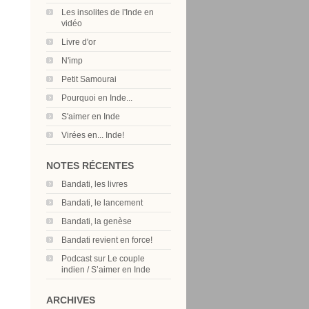
Les insolites de l'Inde en
vidéo
Livre d'or
N'imp
Petit Samourai
Pourquoi en Inde...
S'aimer en Inde
Virées en... Inde!
NOTES RÉCENTES
Bandati, les livres
Bandati, le lancement
Bandati, la genèse
Bandati revient en force!
Podcast sur Le couple
indien / S’aimer en Inde
ARCHIVES