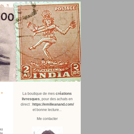
 »
La boutique de mes
créations
livresques
, pour des achats en
direct :
https://emilieanand.com/
et bonne lecture...
Me contacter
au
le