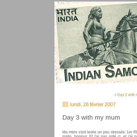
« Day 2 with
lundi, 26 février 2007
Day 3 with my mum
Ma mère s'est levée un peu stressée: 1er RD
matin, bonjour. Et j'ai pas noté ci, et j'a