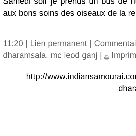
Samedi soir je prends un bus de nui
aux bons soins des oiseaux de la re
11:20 |
Lien permanent
|
Commentair
dharamsala
,
mc leod ganj
|
Imprim
http://www.indiansamourai.co
dhar