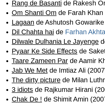
Rang de Basanti
de
Rakesh Om
Om Shanti Om
de
Farah Khan 
Lagaan
de
Ashutosh Gowarike
Dil Chahta hai
de
Farhan Akhta
Dilwale Dulhania Le Jayenge
d
Pyaar Ke Side Effects
de
Sake
Taare Zameen Par
de
Aamir K
Jab We Met
de
Imtiaz Ali (2007
The dirty picture
de Milan Luthr
3 idiots
de Rajkumar Hirani (20
Chak De !
de Shimit Amin (200