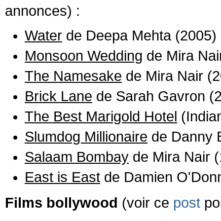
annonces) :
Water
de Deepa Mehta (2005)
Monsoon Wedding
de Mira Nai
The Namesake
de Mira Nair (
Brick Lane
de Sarah Gavron (
The Best Marigold Hotel
(India
Slumdog Millionaire
de Danny B
Salaam Bombay
de Mira Nair 
East is East
de Damien O'Donne
Films bollywood
(voir ce
post
pou