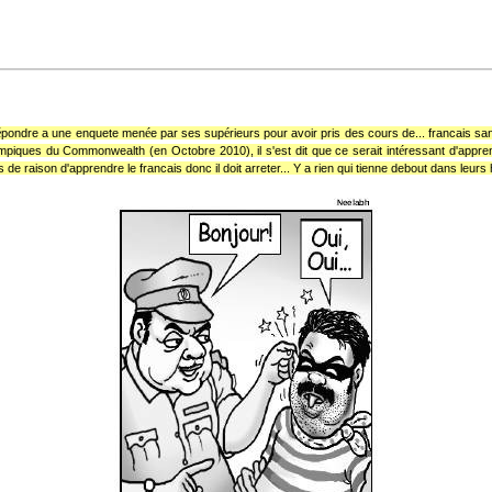
é
é
é
pondre a une enquete men
e par ses sup
rieurs pour avoir pris des cours de... francais san
é
piques du Commonwealth (en Octobre 2010), il s'est dit que ce serait int
ressant d'appr
 raison d'apprendre le francais donc il doit arreter... Y a rien qui tienne debout dans leurs h