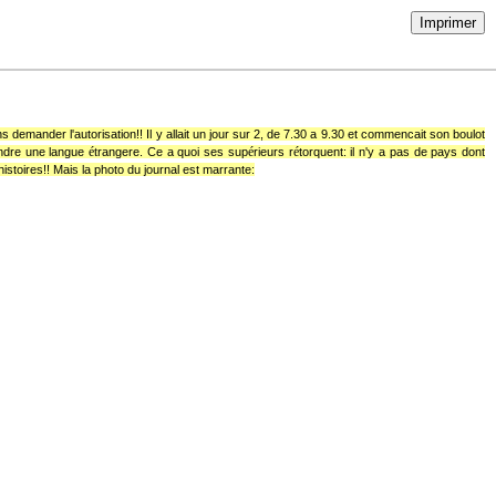
Imprimer
s demander l'autorisation!! Il y allait un jour sur 2, de 7.30 a 9.30 et commencait son boulot
ét
é
é
endre une langue
rangere. Ce a quoi ses sup
rieurs r
torquent: il n'y a pas de pays dont
istoires!! Mais la photo du journal est marrante: