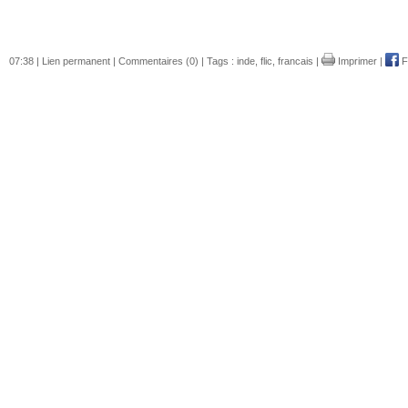
07:38 |
Lien permanent
|
Commentaires (0)
| Tags :
inde
,
flic
,
francais
|
Imprimer
|
F