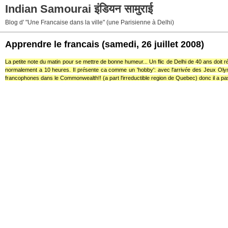
Indian Samourai इंडियन सामुराई
Blog d' "Une Francaise dans la ville" (une Parisienne à Delhi)
Apprendre le francais
(samedi, 26 juillet 2008)
La petite note du matin pour se mettre de bonne humeur... Un flic de Delhi de 40 ans doit r
é
é
normalement a 10 heures. Il pr
sente ca comme un 'hobby': avec l'arriv
e des Jeux Olym
francophones dans le Commonwealth!! (a part l'irreductible region de Quebec) donc il a pas de