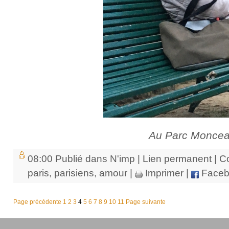
Au Parc Monce
08:00 Publié dans
N'imp
|
Lien permanent
|
C
paris
,
parisiens
,
amour
|
Imprimer
|
Faceb
Page précédente
1
2
3
4
5
6
7
8
9
10
11
Page suivante