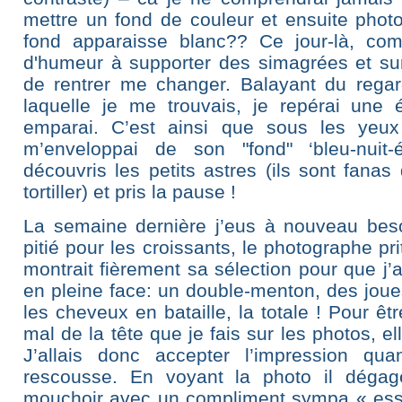
mettre un fond de couleur et ensuite phot
fond apparaisse blanc?? Ce jour-là, com
d'humeur à supporter des simagrées et sur
de rentrer me changer. Balayant du regar
laquelle je me trouvais, je repérai une 
emparai. C’est ainsi que sous les yeu
m’enveloppai de son "fond" ‘bleu-nuit-é
découvris les petits astres (ils sont fana
tortiller) et pris la pause !
La semaine dernière j’eus à nouveau beso
pitié pour les croissants, le photographe pri
montrait fièrement sa sélection pour que j’a
en pleine face: un double-menton, des jou
les cheveux en bataille, la totale ! Pour 
mal de la tête que je fais sur les photos, el
J’allais donc accepter l’impression qu
rescousse. En voyant la photo il déga
mouchoir avec un compliment sympa « essui