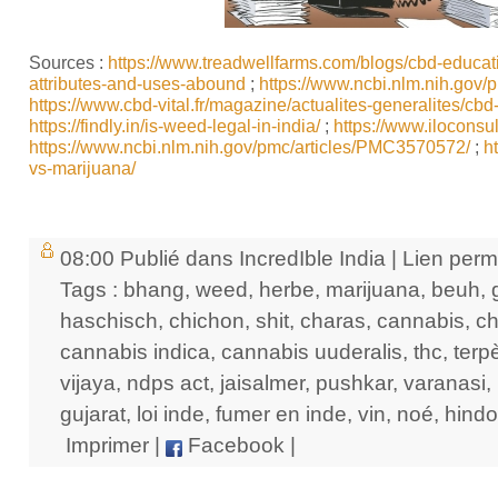
Sources :
https://www.treadwellfarms.com/blogs/cbd-educati
attributes-and-uses-abound
;
https://www.ncbi.nlm.nih.gov
https://www.cbd-vital.fr/magazine/actualites-generalites/cbd-
https://findly.in/is-weed-legal-in-india/
;
https://www.iloconsul
https://www.ncbi.nlm.nih.gov/pmc/articles/PMC3570572/
;
h
vs-marijuana/
08:00 Publié dans
IncredIble India
|
Lien per
Tags :
bhang
,
weed
,
herbe
,
marijuana
,
beuh
,
haschisch
,
chichon
,
shit
,
charas
,
cannabis
,
ch
cannabis indica
,
cannabis uuderalis
,
thc
,
terp
vijaya
,
ndps act
,
jaisalmer
,
pushkar
,
varanasi
,
gujarat
,
loi inde
,
fumer en inde
,
vin
,
noé
,
hind
Imprimer
|
Facebook
|