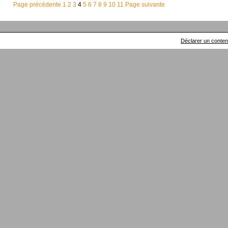
Page précédente
1
2
3
4
5
6
7
8
9
10
11
Page suivante
Déclarer un contenu 