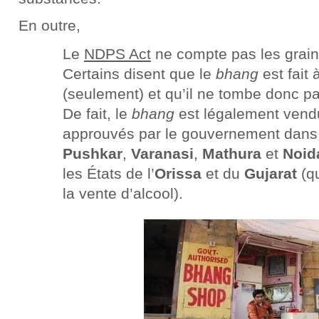
En outre,
Le
NDPS Act
ne compte pas les graine
Certains disent que le
bhang
est fait 
(seulement) et qu’il ne tombe donc 
De fait, le
bhang
est légalement vend
approuvés par le gouvernement dans 
Pushkar
,
Varanasi
,
Mathura
et
Noid
les États de l’
Orissa
et du
Gujarat
(qu
la vente d’alcool).