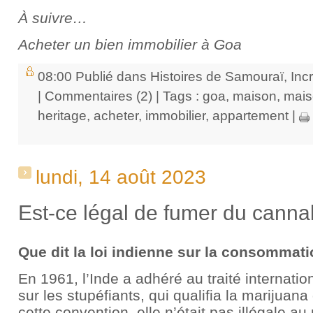
À suivre…
Acheter un bien immobilier à Goa
08:00 Publié dans
Histoires de Samouraï
,
Inc
|
Commentaires (2)
| Tags :
goa
,
maison
,
mais
heritage
,
acheter
,
immobilier
,
appartement
|
lundi, 14 août 2023
Est-ce légal de fumer du canna
Que dit la loi indienne sur la consommat
En 1961, l’Inde a adhéré au traité internati
sur les stupéfiants, qui qualifia la marijuan
cette convention, elle n’était pas illégale au