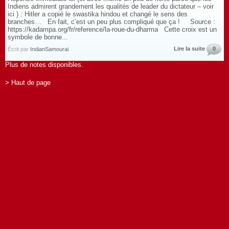
Indiens admirent grandement les qualités de leader du dictateur – voir
ici ) : Hitler a copié le swastika hindou et changé le sens des
branches… En fait, c’est un peu plus compliqué que ça ! Source :
https://kadampa.org/fr/reference/la-roue-du-dharma Cette croix est un
symbole de bonne...
Lire la suite
0
Écrit par
IndianSamourai
Plus de notes disponibles.
> Haut de page