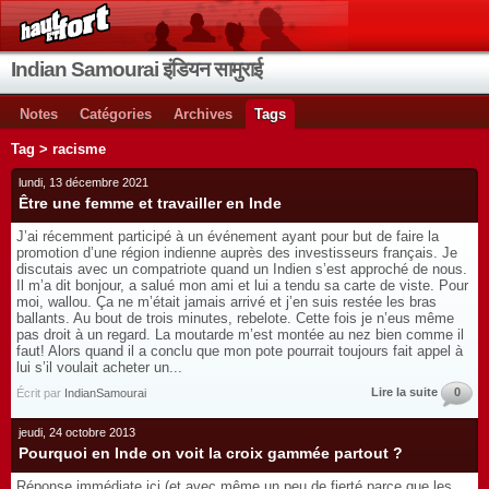
Indian Samourai इंडियन सामुराई
Notes
Catégories
Archives
Tags
Tag > racisme
lundi, 13 décembre 2021
Être une femme et travailler en Inde
J’ai récemment participé à un événement ayant pour but de faire la
promotion d’une région indienne auprès des investisseurs français. Je
discutais avec un compatriote quand un Indien s’est approché de nous.
Il m’a dit bonjour, a salué mon ami et lui a tendu sa carte de viste. Pour
moi, wallou. Ça ne m’était jamais arrivé et j’en suis restée les bras
ballants. Au bout de trois minutes, rebelote. Cette fois je n’eus même
pas droit à un regard. La moutarde m’est montée au nez bien comme il
faut! Alors quand il a conclu que mon pote pourrait toujours fait appel à
lui s’il voulait acheter un...
Lire la suite
0
Écrit par
IndianSamourai
jeudi, 24 octobre 2013
Pourquoi en Inde on voit la croix gammée partout ?
Réponse immédiate ici (et avec même un peu de fierté parce que les